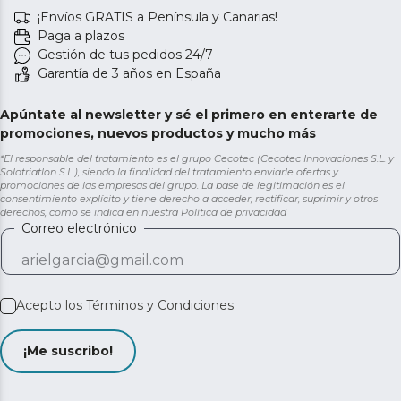
¡Envíos GRATIS a Península y Canarias!
Paga a plazos
Gestión de tus pedidos 24/7
Garantía de 3 años en España
Apúntate al newsletter y sé el primero en enterarte de
promociones, nuevos productos y mucho más
*El responsable del tratamiento es el grupo Cecotec (Cecotec Innovaciones S.L. y
Solotriatlon S.L.), siendo la finalidad del tratamiento enviarle ofertas y
promociones de las empresas del grupo. La base de legitimación es el
consentimiento explícito y tiene derecho a acceder, rectificar, suprimir y otros
derechos, como se indica en nuestra
Política de privacidad
Correo electrónico
Acepto los
Términos y Condiciones
¡Me suscribo!