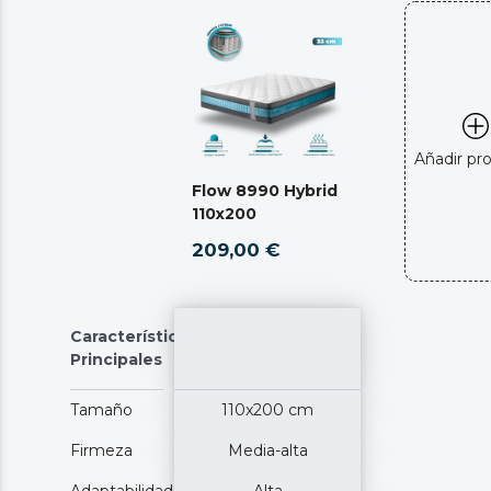
Añadir pr
Flow 8990 Hybrid
110x200
209,00 €
Características
Principales
Tamaño
110x200 cm
Firmeza
Media-alta