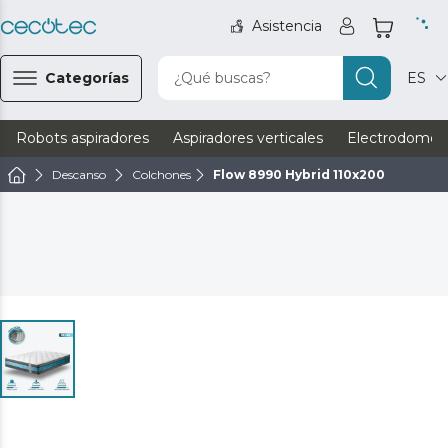
Asistencia
Categorías
¿Qué buscas?
ES
Robots aspiradores
Aspiradores verticales
Electrodomést
Descanso
Colchones
Flow 8990 Hybrid 110x200