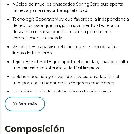
Núcleo de muelles ensacados SpringCore que aporta
firmeza y una mayor transpirabilidad.
Tecnología SeparateMuv que favorece la independencia
de lechos, para que ningún movimiento afecte a tu
descanso mientras que tu columna permanece
correctamente alineada.
ViscoCare+, capa viscoelástica que se amolda a las
líneas de tu cuerpo.
Tejido BreathSoft+ que aporta elasticidad, suavidad, alta
transpiración, resistencia y de fácil limpieza.
Colchón doblado y envasado al vacío para facilitar el
transporte a tu hogar en las mejores condiciones.
La composición del colchón permite prevenir la
aparición de ácaros, bacterias y hongos.
Ver más
Desde el inicio del uso del colchón se produce un
asentamiento normal de las capas internas que oscila
entre +0/-2 o -3 (norma UNE-EN 1334:1996). Esta
circunstancia, totalmente normal, no da derecho a
Composición
reparación o compensación.