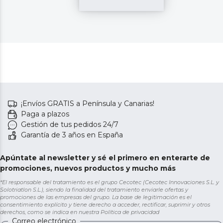
¡Envíos GRATIS a Península y Canarias!
Paga a plazos
Gestión de tus pedidos 24/7
Garantía de 3 años en España
Apúntate al newsletter y sé el primero en enterarte de
promociones, nuevos productos y mucho más
*El responsable del tratamiento es el grupo Cecotec (Cecotec Innovaciones S.L. y
Solotriatlon S.L.), siendo la finalidad del tratamiento enviarle ofertas y
promociones de las empresas del grupo. La base de legitimación es el
consentimiento explícito y tiene derecho a acceder, rectificar, suprimir y otros
derechos, como se indica en nuestra
Política de privacidad
Correo electrónico