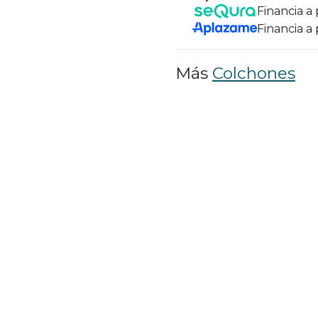
Financia a
Financia a
Más
Colchones