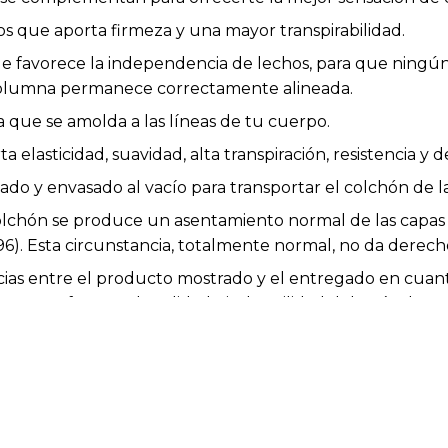
 que aporta firmeza y una mayor transpirabilidad.
 favorece la independencia de lechos, para que ningún
columna permanece correctamente alineada.
ca que se amolda a las líneas de tu cuerpo.
elasticidad, suavidad, alta transpiración, resistencia y de
lado y envasado al vacío para transportar el colchón de
colchón se produce un asentamiento normal de las capas 
6). Esta circunstancia, totalmente normal, no da derec
cias entre el producto mostrado y el entregado en cuanto
 y no afectan a la calidad ni a la utilidad del artículo.