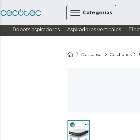
Categorías
Robots aspiradores
Aspiradores verticales
Elec
Descanso
Colchones