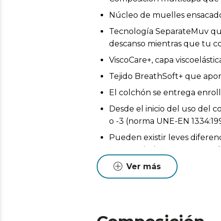
Núcleo de muelles ensacados
Tecnología SeparateMuv que
descanso mientras que tu 
ViscoCare+, capa viscoelásti
Tejido BreathSoft+ que aporta 
El colchón se entrega enrol
Desde el inicio del uso del 
o -3 (norma UNE-EN 1334:199
Pueden existir leves diferen
Estas variaciones son normales
Ver más