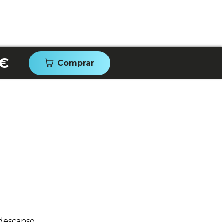
 €
Comprar
descanso.