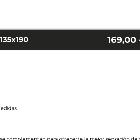
169,00
135x190
medidas.
se complementan para ofrecerte la mejor sensación de 