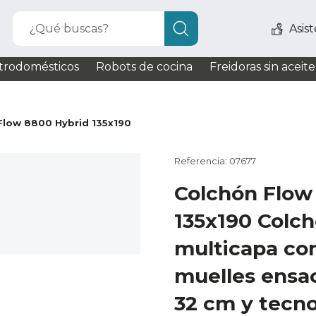
¿Qué buscas?
Asis
trodomésticos
Robots de cocina
Freidoras sin aceite
Flow 8800 Hybrid 135x190
Referencia: 07677
Colchón Flow
135x190 Colch
multicapa co
muelles ensac
32 cm y tecno