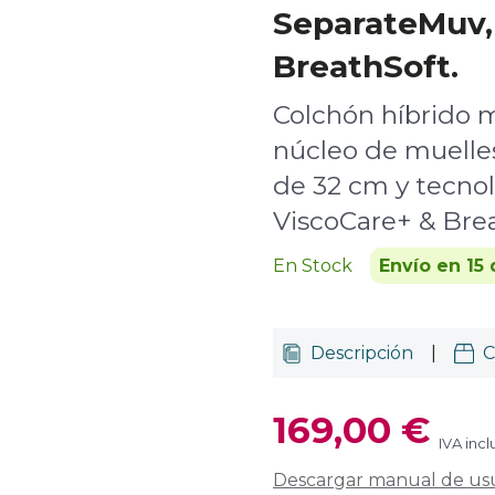
SeparateMuv,
BreathSoft.
Colchón híbrido 
núcleo de muelles
de 32 cm y tecno
ViscoCare+ & Brea
En Stock
Envío en 15 
Descripción
|
C
169,00 €
IVA incl
Descargar manual de us