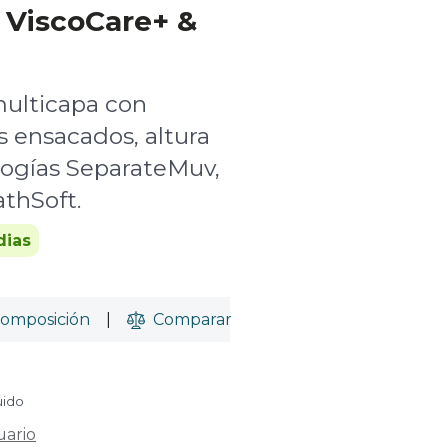
 ViscoCare+ &
multicapa con
 ensacados, altura
logías SeparateMuv,
thSoft.
dias
omposición
|
Comparar
uido
uario