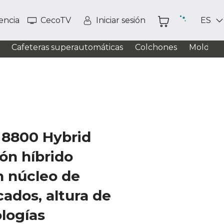
tencia
CecoTV
Iniciar sesión
ES
Cafeteras superautomáticas
Colchones
Moldead
 8800 Hybrid
ón híbrido
n núcleo de
ados, altura de
logías