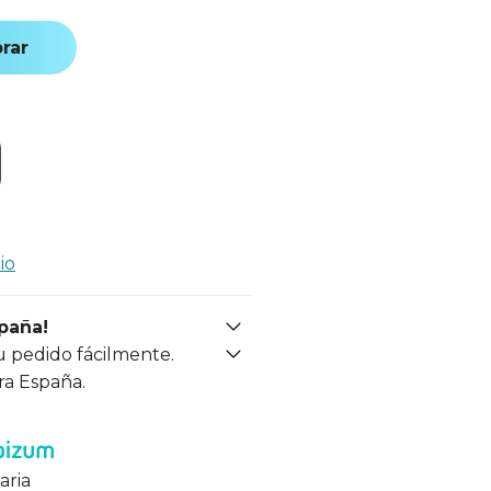
rar
io
spaña!
u pedido fácilmente.
ra España.
aria