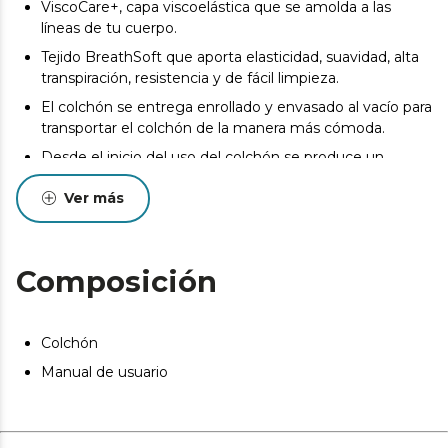
ViscoCare+, capa viscoelástica que se amolda a las
líneas de tu cuerpo.
Tejido BreathSoft que aporta elasticidad, suavidad, alta
transpiración, resistencia y de fácil limpieza.
El colchón se entrega enrollado y envasado al vacío para
transportar el colchón de la manera más cómoda.
Desde el inicio del uso del colchón se produce un
asentamiento normal de las capas internas que oscila
Ver más
entre +0/-2 o -3 (norma UNE-EN 1334:1996). Esta
circunstancia, totalmente normal, no da derecho a
reparación o compensación.
Pueden existir leves diferencias entre el producto
Composición
mostrado y el entregado en cuanto a color, tejido o
acabado. Estas variaciones son normales y no afectan a
la calidad ni a la utilidad del artículo.
Colchón
Manual de usuario