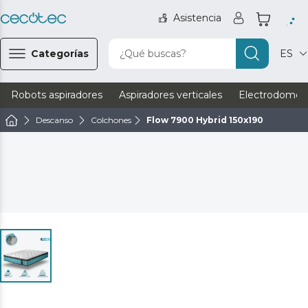
Asistencia
Categorías
¿Qué buscas?
ES
Robots aspiradores
Aspiradores verticales
Electrodomést
Descanso
Colchones
Flow 7900 Hybrid 150x190