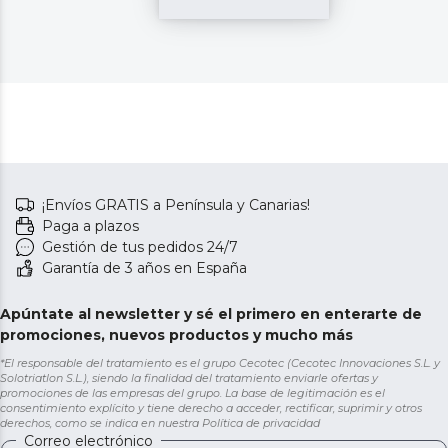
¡Envíos GRATIS a Península y Canarias!
Paga a plazos
Gestión de tus pedidos 24/7
Garantía de 3 años en España
Apúntate al newsletter y sé el primero en enterarte de
promociones, nuevos productos y mucho más
*El responsable del tratamiento es el grupo Cecotec (Cecotec Innovaciones S.L. y
Solotriatlon S.L.), siendo la finalidad del tratamiento enviarle ofertas y
promociones de las empresas del grupo. La base de legitimación es el
consentimiento explícito y tiene derecho a acceder, rectificar, suprimir y otros
derechos, como se indica en nuestra
Política de privacidad
Correo electrónico