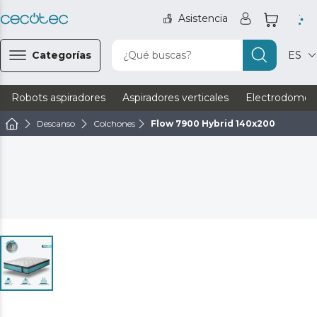
Asistencia
Categorías
¿Qué buscas?
ES
Robots aspiradores
Aspiradores verticales
Electrodomést
Descanso
Colchones
Flow 7900 Hybrid 140x200