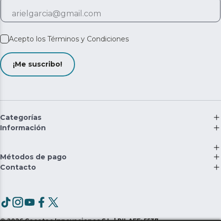
Acepto los
Términos y Condiciones
¡Me suscribo!
Categorías
Información
Métodos de pago
Contacto
©
2026
Cecotec Innovaciones S.L. | RII-AEE: 5537