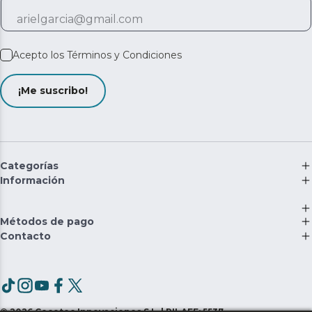
Acepto los
Términos y Condiciones
¡Me suscribo!
Categorías
Información
Métodos de pago
Contacto
©
2026
Cecotec Innovaciones S.L. | RII-AEE: 5537