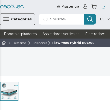
Asistencia
Categorías
¿Qué buscas?
ES
Robots aspiradores
Aspiradores verticales
Electrodomést
Descanso
Colchones
Flow 7900 Hybrid 110x200