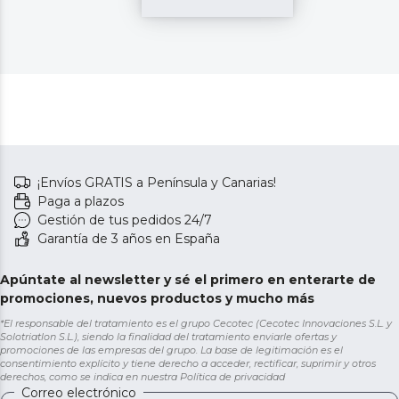
¡Envíos GRATIS a Península y Canarias!
Paga a plazos
Gestión de tus pedidos 24/7
Garantía de 3 años en España
Apúntate al newsletter y sé el primero en enterarte de
promociones, nuevos productos y mucho más
*El responsable del tratamiento es el grupo Cecotec (Cecotec Innovaciones S.L. y
Solotriatlon S.L.), siendo la finalidad del tratamiento enviarle ofertas y
promociones de las empresas del grupo. La base de legitimación es el
consentimiento explícito y tiene derecho a acceder, rectificar, suprimir y otros
derechos, como se indica en nuestra
Política de privacidad
Correo electrónico