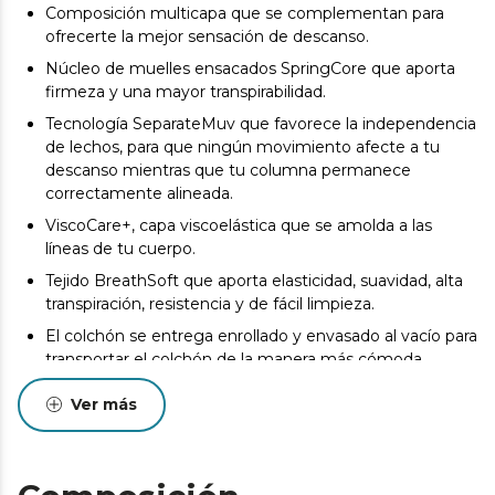
Composición multicapa que se complementan para
ofrecerte la mejor sensación de descanso.
Núcleo de muelles ensacados SpringCore que aporta
firmeza y una mayor transpirabilidad.
Tecnología SeparateMuv que favorece la independencia
de lechos, para que ningún movimiento afecte a tu
descanso mientras que tu columna permanece
correctamente alineada.
ViscoCare+, capa viscoelástica que se amolda a las
líneas de tu cuerpo.
Tejido BreathSoft que aporta elasticidad, suavidad, alta
transpiración, resistencia y de fácil limpieza.
El colchón se entrega enrollado y envasado al vacío para
transportar el colchón de la manera más cómoda.
Desde el inicio del uso del colchón se produce un
Ver más
asentamiento normal de las capas internas que oscila
entre +0/-2 o -3 (norma UNE-EN 1334:1996). Esta
circunstancia, totalmente normal, no da derecho a
reparación o compensación.