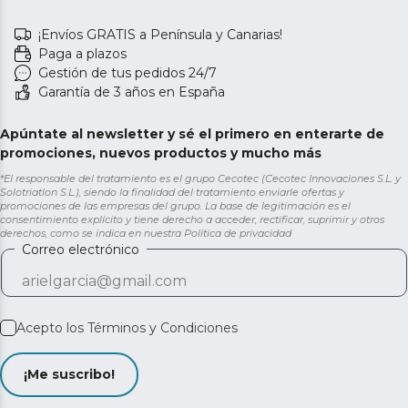
¡Envíos GRATIS a Península y Canarias!
Paga a plazos
Gestión de tus pedidos 24/7
Garantía de 3 años en España
Apúntate al newsletter y sé el primero en enterarte de
promociones, nuevos productos y mucho más
*El responsable del tratamiento es el grupo Cecotec (Cecotec Innovaciones S.L. y
Solotriatlon S.L.), siendo la finalidad del tratamiento enviarle ofertas y
promociones de las empresas del grupo. La base de legitimación es el
consentimiento explícito y tiene derecho a acceder, rectificar, suprimir y otros
derechos, como se indica en nuestra
Política de privacidad
Correo electrónico
Acepto los
Términos y Condiciones
¡Me suscribo!