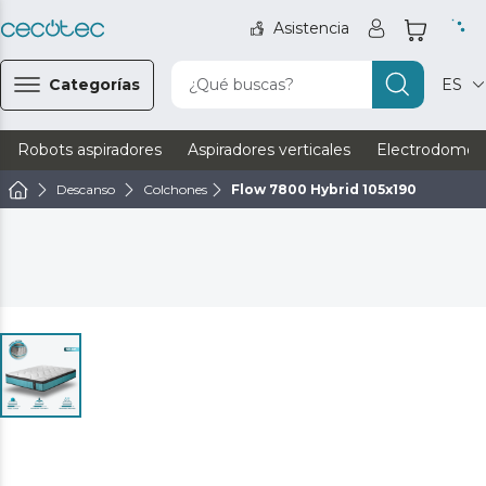
Asistencia
Categorías
¿Qué buscas?
ES
Robots aspiradores
Aspiradores verticales
Electrodomést
Descanso
Colchones
Flow 7800 Hybrid 105x190