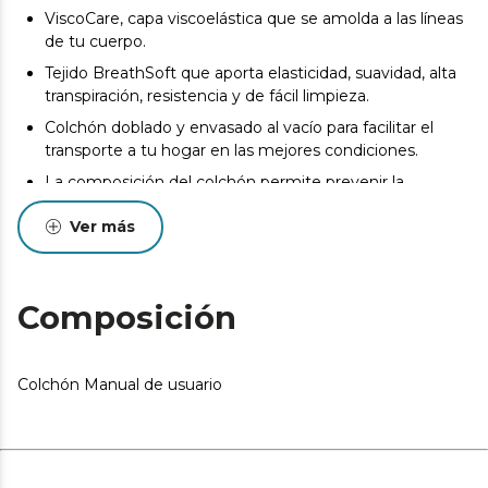
ViscoCare, capa viscoelástica que se amolda a las líneas
de tu cuerpo.
Tejido BreathSoft que aporta elasticidad, suavidad, alta
transpiración, resistencia y de fácil limpieza.
Colchón doblado y envasado al vacío para facilitar el
transporte a tu hogar en las mejores condiciones.
La composición del colchón permite prevenir la
aparición de ácaros, bacterias y hongos.
Ver más
Desde el inicio del uso del colchón se produce un
asentamiento normal de las capas internas que oscila
entre +0/-2 o -3 (norma UNE-EN 1334:1996). Esta
circunstancia, totalmente normal, no da derecho a
Composición
reparación o compensación.
Pueden existir leves diferencias entre el producto
mostrado y el entregado en cuanto a color, tejido o
Colchón Manual de usuario
acabado. Estas variaciones son normales y no afectan a
la calidad ni a la utilidad del artículo.