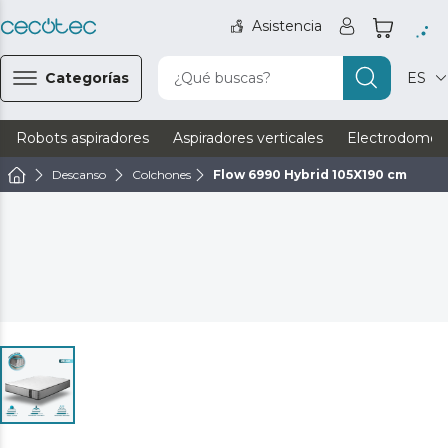
Asistencia
Categorías
¿Qué buscas?
ES
Robots aspiradores
Aspiradores verticales
Electrodomést
Descanso
Colchones
Flow 6990 Hybrid 105X190 cm