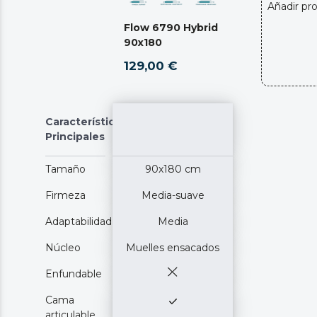
Añadir pr
Flow 6790 Hybrid
90x180
129,00 €
Características
Principales
Tamaño
90x180 cm
Firmeza
Media-suave
Adaptabilidad
Media
Núcleo
Muelles ensacados
Enfundable
Cama
articulable