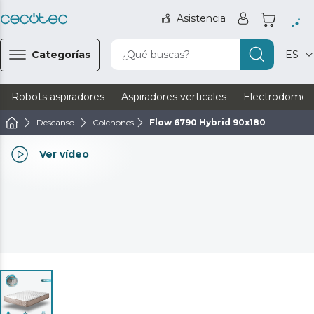
Asistencia
Categorías
¿Qué buscas?
ES
Robots aspiradores
Aspiradores verticales
Electrodomést
Descanso
Colchones
Flow 6790 Hybrid 90x180
Ver vídeo