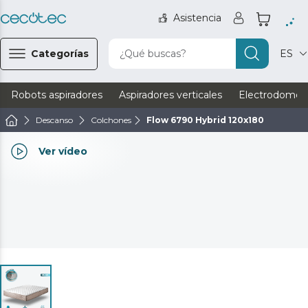
Asistencia
Categorías
¿Qué buscas?
ES
Robots aspiradores
Aspiradores verticales
Electrodomést
Descanso
Colchones
Flow 6790 Hybrid 120x180
Ver vídeo