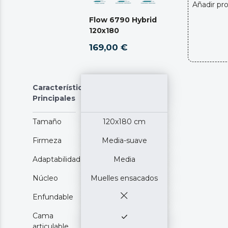
Añadir pr
Flow 6790 Hybrid
120x180
169,00 €
Características
Principales
Tamaño
120x180 cm
Firmeza
Media-suave
Adaptabilidad
Media
Núcleo
Muelles ensacados
Enfundable
Cama
articulable