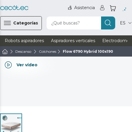
Asistencia
Categorías
¿Qué buscas?
ES
Robots aspiradores
Aspiradores verticales
Electrodomést
Descanso
Colchones
Flow 6790 Hybrid 100x190
Ver vídeo