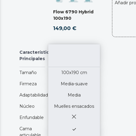
Añadir pr
Flow 6790 Hybrid
100x190
149,00 €
Características
Principales
Tamaño
100x190 cm
Firmeza
Media-suave
Adaptabilidad
Media
Núcleo
Muelles ensacados
Enfundable
Cama
articulable