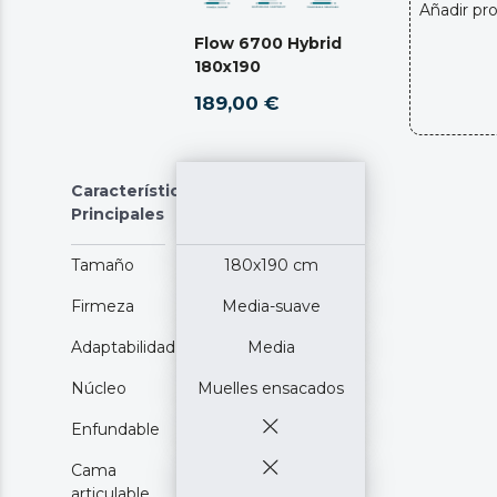
Añadir pr
Flow 6700 Hybrid
180x190
189,00 €
Características
Principales
Tamaño
180x190 cm
Firmeza
Media-suave
Adaptabilidad
Media
Núcleo
Muelles ensacados
Enfundable
Cama
articulable