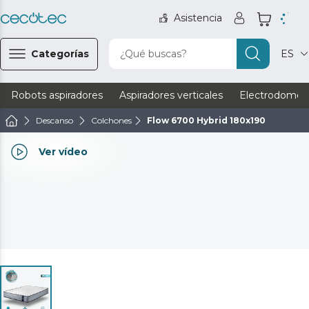
Asistencia
Categorías
¿Qué buscas?
ES
Robots aspiradores
Aspiradores verticales
Electrodomést
Descanso
Colchones
Flow 6700 Hybrid 180x190
Ver vídeo