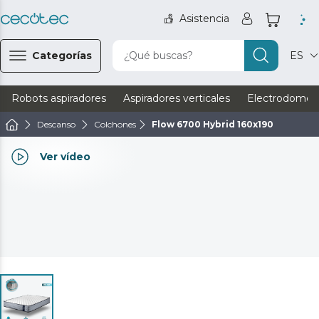
Asistencia
Categorías
¿Qué buscas?
ES
Robots aspiradores
Aspiradores verticales
Electrodomést
Descanso
Colchones
Flow 6700 Hybrid 160x190
Ver vídeo