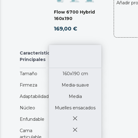
Añadir pr
Flow 6700 Hybrid
160x190
169,00 €
Características
Principales
Tamaño
160x190 cm
Firmeza
Media-suave
Adaptabilidad
Media
Núcleo
Muelles ensacados
Enfundable
Cama
articulable