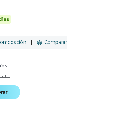
dias
omposición
|
Comparar
uido
uario
rar