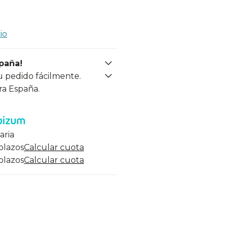
io
spaña!
u pedido fácilmente.
ra España.
aria
 plazos
Calcular cuota
 plazos
Calcular cuota