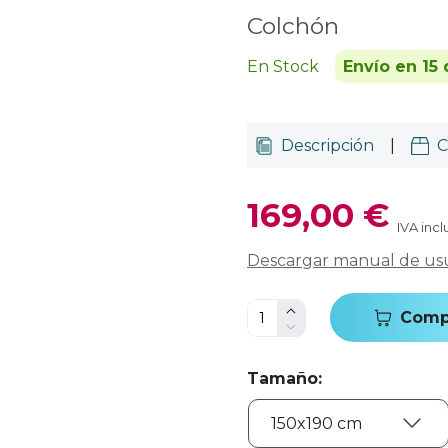
Colchón
En Stock
Envío en 15 
Descripción
|
C
169,00 €
IVA incl
Descargar manual de us
Comp
Tamaño
: