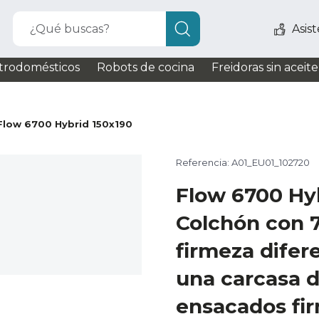
¿Qué buscas?
Asis
trodomésticos
Robots de cocina
Freidoras sin aceite
Flow 6700 Hybrid 150x190
Referencia: A01_EU01_102720
Flow 6700 Hy
Colchón con 
firmeza difer
una carcasa 
ensacados fir