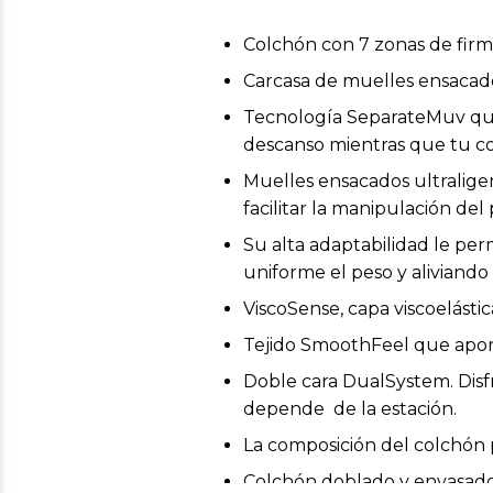
Colchón con 7 zonas de firm
Carcasa de muelles ensacad
Tecnología SeparateMuv que
descanso mientras que tu 
Muelles ensacados ultralige
facilitar la manipulación de
Su alta adaptabilidad le per
uniforme el peso y aliviando
ViscoSense, capa viscoelásti
Tejido SmoothFeel que aporta 
Doble cara DualSystem. Disfr
depende de la estación.
La composición del colchón p
Colchón doblado y envasado a