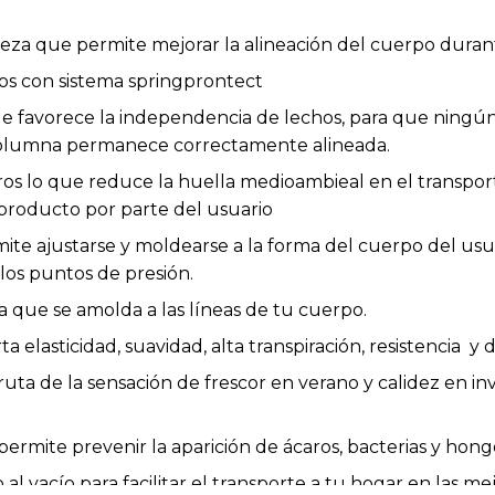
eza que permite mejorar la alineación del cuerpo duran
os con sistema springprontect
 favorece la independencia de lechos, para que ningún
columna permanece correctamente alineada.
ros lo que reduce la huella medioambieal en el transp
l producto por parte del usuario
mite ajustarse y moldearse a la forma del cuerpo del us
 los puntos de presión.
ca que se amolda a las líneas de tu cuerpo.
elasticidad, suavidad, alta transpiración, resistencia y de
uta de la sensación de frescor en verano y calidez en i
ermite prevenir la aparición de ácaros, bacterias y hong
l vacío para facilitar el transporte a tu hogar en las me