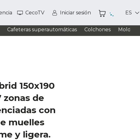
tencia
CecoTV
Iniciar sesión
ES
Cafeteras superautomáticas
Colchones
Moldead
brid 150x190
7 zonas de
enciadas con
de muelles
me y ligera.