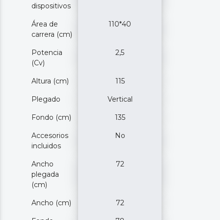
dispositivos
Área de
110*40
carrera (cm)
Potencia
2,5
(Cv)
Altura (cm)
115
Plegado
Vertical
Fondo (cm)
135
Accesorios
No
incluidos
Ancho
72
plegada
(cm)
Ancho (cm)
72