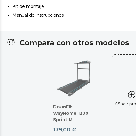
Kit de montaje
Manual de instrucciones
Compara con otros modelos
Añadir pr
DrumFit
WayHome 1200
Sprint M
179,00 €