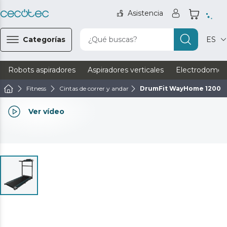
Asistencia
Categorías
¿Qué buscas?
ES
Robots aspiradores
Aspiradores verticales
Electrodomést
Fitness
Cintas de correr y andar
DrumFit WayHome 1200 S
Ver vídeo