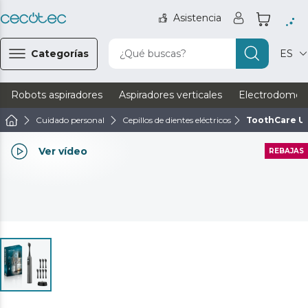
Asistencia
Categorías
¿Qué buscas?
ES
Robots aspiradores
Aspiradores verticales
Electrodomést
Cuidado personal
Cepillos de dientes eléctricos
ToothCare Ul
Ver vídeo
REBAJAS