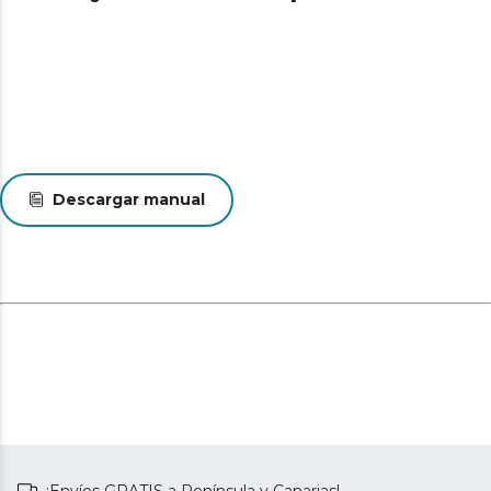
para mantener tu rutina de higiene bucal mientras
viajas. Estuche de viaje incluido.
Asegura que siempre tengas un reemplazo listo para
mantener la máxima eficacia de limpieza. Incluye 8
cabezales de repuesto.
Descargar manual
¡Envíos GRATIS a Península y Canarias!