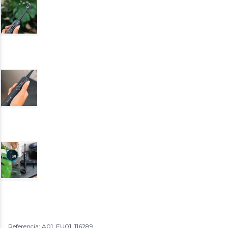
Referencia: A01_EU01_116289