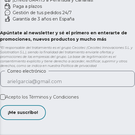
Paga a plazos
Gestión de tus pedidos 24/7
Garantía de 3 años en España
Apúntate al newsletter y sé el primero en enterarte de
promociones, nuevos productos y mucho más
*El responsable del tratamiento es el grupo Cecotec (Cecotec Innovaciones S.L. y
Solotriatlon S.L.), siendo la finalidad del tratamiento enviarle ofertas y
promociones de las empresas del grupo. La base de legitimación es el
consentimiento explícito y tiene derecho a acceder, rectificar, suprimir y otros
derechos, como se indica en nuestra
Política de privacidad
Correo electrónico
Acepto los
Términos y Condiciones
¡Me suscribo!