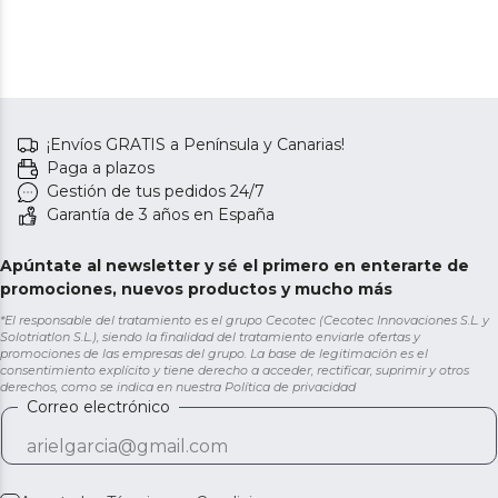
¡Envíos GRATIS a Península y Canarias!
Paga a plazos
Gestión de tus pedidos 24/7
Garantía de 3 años en España
Apúntate al newsletter y sé el primero en enterarte de
promociones, nuevos productos y mucho más
*El responsable del tratamiento es el grupo Cecotec (Cecotec Innovaciones S.L. y
Solotriatlon S.L.), siendo la finalidad del tratamiento enviarle ofertas y
promociones de las empresas del grupo. La base de legitimación es el
consentimiento explícito y tiene derecho a acceder, rectificar, suprimir y otros
derechos, como se indica en nuestra
Política de privacidad
Correo electrónico