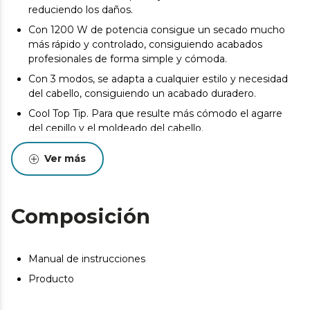
reduciendo los daños.
Con 1200 W de potencia consigue un secado mucho
más rápido y controlado, consiguiendo acabados
profesionales de forma simple y cómoda.
Con 3 modos, se adapta a cualquier estilo y necesidad
del cabello, consiguiendo un acabado duradero.
Cool Top Tip. Para que resulte más cómodo el agarre
del cepillo y el moldeado del cabello.
Cooling Function. Función de aire frío para fijar el
Ver más
peinado y cerrar las cutículas, mejorando el resultado y
alargando el peinado durante más tiempo.
Acabados profesionales con un solo gesto. Adaptado a
Composición
todo tipo de cabellos, y sin importar el largo.
Dispone de un sistema de protección contra
sobrecalentamientos para evitar daños en el cabello.
Manual de instrucciones
Hanging-up Loop. Dispone de un colgador en el cable
Producto
con el fin de guardarlo en zonas más accesibles.