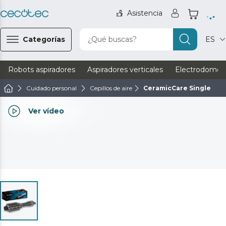
Asistencia
Categorías
¿Qué buscas?
ES
Robots aspiradores
Aspiradores verticales
Electrodomést
Cuidado personal
Cepillos de aire
CeramicCare Single
Ver vídeo