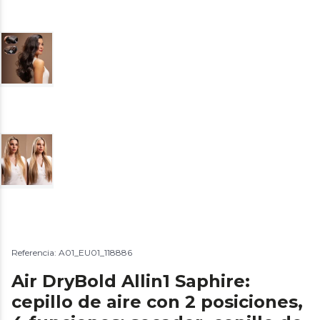
Referencia: A01_EU01_118886
Air DryBold Allin1 Saphire:
cepillo de aire con 2 posiciones,