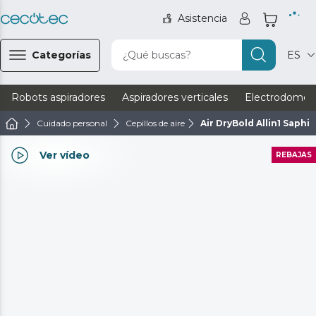
Asistencia
Categorías
¿Qué buscas?
ES
Robots aspiradores
Aspiradores verticales
Electrodomést
Cuidado personal
Cepillos de aire
Air DryBold Allin1 Saphir
Ver vídeo
REBAJAS