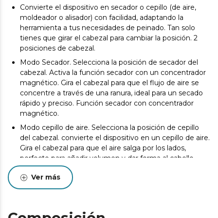
Convierte el dispositivo en secador o cepillo (de aire,
moldeador o alisador) con facilidad, adaptando la
herramienta a tus necesidades de peinado. Tan solo
tienes que girar el cabezal para cambiar la posición. 2
posiciones de cabezal.
Modo Secador. Selecciona la posición de secador del
cabezal. Activa la función secador con un concentrador
magnético. Gira el cabezal para que el flujo de aire se
concentre a través de una ranura, ideal para un secado
rápido y preciso. Función secador con concentrador
magnético.
Modo cepillo de aire. Selecciona la posición de cepillo
del cabezal. convierte el dispositivo en un cepillo de aire.
Gira el cabezal para que el aire salga por los lados,
perfecto para añadir volumen y dar forma al cabello.
Función cepillo de aire.
Ver más
Modo cepillo alisador. Con la posición de cepillo, pulsa el
botón de encendido para activar la placa calefactora
para convertir el dispositivo en un cepillo alisador. Esto
ayuda a alisar el cabello, ofreciendo un acabado liso y
Composición