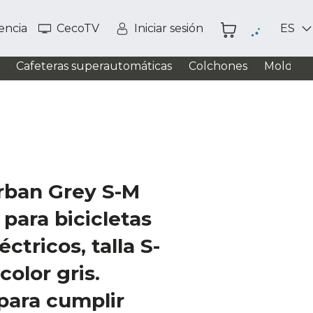
tencia
CecoTV
Iniciar sesión
ES
Cafeteras superautomáticas
Colchones
Moldead
rban Grey S-M
para bicicletas
éctricos, talla S-
color gris.
ara cumplir