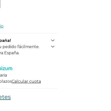
io
spaña!
u pedido fácilmente.
ra España.
aria
 plazos
Calcular cuota
etes