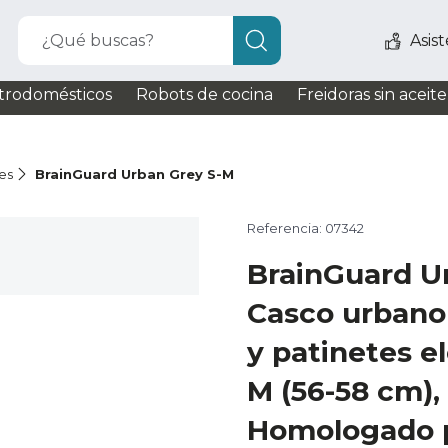
¿Qué buscas?
Asis
trodomésticos
Robots de cocina
Freidoras sin aceite
es
BrainGuard Urban Grey S-M
Referencia: 07342
BrainGuard U
Casco urbano 
y patinetes el
M (56-58 cm), 
Homologado p