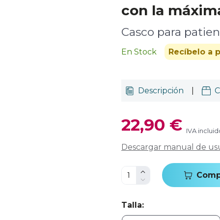
con la máxim
Casco para patien
En Stock
Recíbelo a p
Descripción
|
C
22,90 €
IVA incluid
Descargar manual de us
Comp
Talla
: