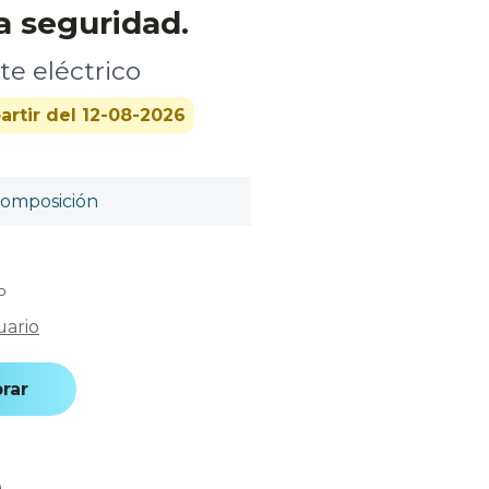
a seguridad.
te eléctrico
artir del 12-08-2026
omposición
o
uario
rar