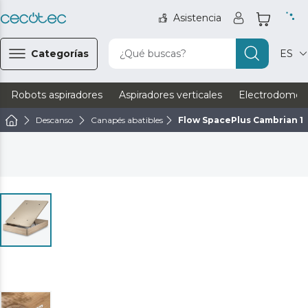
Asistencia
Categorías
¿Qué buscas?
ES
Robots aspiradores
Aspiradores verticales
Electrodomést
Descanso
Canapés abatibles
Flow SpacePlus Cambrian 1