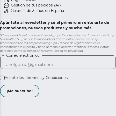
Gestión de tus pedidos 24/7
Garantía de 3 años en España
Apúntate al newsletter y sé el primero en enterarte de
promociones, nuevos productos y mucho más
*El responsable del tratamiento es el grupo Cecotec (Cecotec Innovaciones S.L. y
Solotriatlon S.L.), siendo la finalidad del tratamiento enviarle ofertas y
promociones de las empresas del grupo. La base de legitimación es el
consentimiento explícito y tiene derecho a acceder, rectificar, suprimir y otros
derechos, como se indica en nuestra
Política de privacidad
Correo electrónico
Acepto los
Términos y Condiciones
¡Me suscribo!