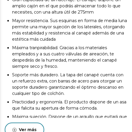
amplio cajón en el que podrás almacenar todo lo que
necesites, con una altura útil de 275mm
Mayor resistencia. Sus esquinas en forma de media luna
permite una mayor sujeción de los laterales, otorgando
más estabilidad y resistencia al canapé además de una
estética más cuidada
Máxima tranpirabilidad. Gracias a los materiales
empleados y a sus cuatro válvulas de aireación, te
despedirás de la humedad, manteniendo el canapé
siempre seco y fresco.
Soporte más duradero. La tapa del canapé cuenta con
un refuerzo extra, con barras de acero para otorgar un
soporte duradero garantizando el óptimo descanso en
cualquier tipo de colchón.
Practicidad y ergonomía. El producto dispone de un asa
que falicita su apertura de forma cómoda.
Máxima sujeción. Dispone de un arquillo que evitará que
se desplace en colchón cuando abras el producto.
Ver más
100% fabricado en españa