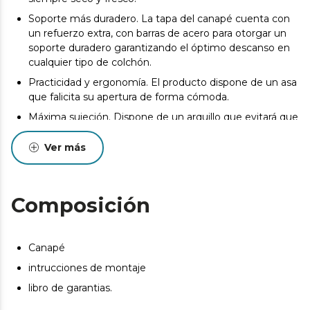
Soporte más duradero. La tapa del canapé cuenta con
un refuerzo extra, con barras de acero para otorgar un
soporte duradero garantizando el óptimo descanso en
cualquier tipo de colchón.
Practicidad y ergonomía. El producto dispone de un asa
que falicita su apertura de forma cómoda.
Máxima sujeción. Dispone de un arquillo que evitará que
se desplace en colchón cuando abras el producto.
Ver más
100% fabricado en españa
La entrega del producto se realizará en la puerta de la
dirección de entrega indicada por el Cliente siempre y
Composición
cuando las condiciones del inmueble lo permitan. Podrá
consultar las bases legales en las condiciones generales
de nuestra web. https://cecotec.es/es
Canapé
Pueden existir leves diferencias entre el producto
mostrado y el entregado en cuanto a color, tejido o
intrucciones de montaje
acabado. Estas variaciones son normales y no afectan a
libro de garantias.
la calidad ni a la utilidad del artículo.