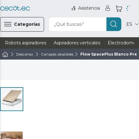
Asistencia
Categorías
¿Qué buscas?
ES
Robots aspiradores
Aspiradores verticales
Electrodomést
Descanso
Canapés abatibles
Flow SpacePlus Blanco Pre