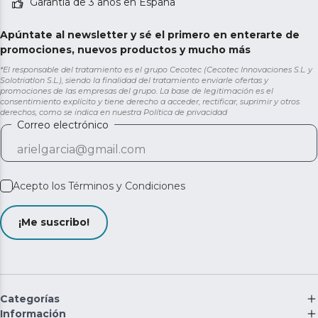
Garantía de 3 años en España
Apúntate al newsletter y sé el primero en enterarte de
promociones, nuevos productos y mucho más
*El responsable del tratamiento es el grupo Cecotec (Cecotec Innovaciones S.L. y
Solotriatlon S.L.), siendo la finalidad del tratamiento enviarle ofertas y
promociones de las empresas del grupo. La base de legitimación es el
consentimiento explícito y tiene derecho a acceder, rectificar, suprimir y otros
derechos, como se indica en nuestra
Política de privacidad
Correo electrónico
Acepto los
Términos y Condiciones
¡Me suscribo!
Categorías
Información