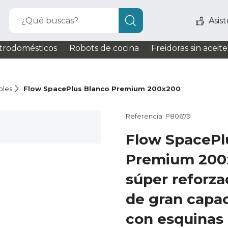
¿Qué buscas?
Asis
trodomésticos
Robots de cocina
Freidoras sin aceite
bles
Flow SpacePlus Blanco Premium 200x200
Referencia: P80679
Flow SpacePl
Premium 200
súper reforz
de gran capac
con esquinas