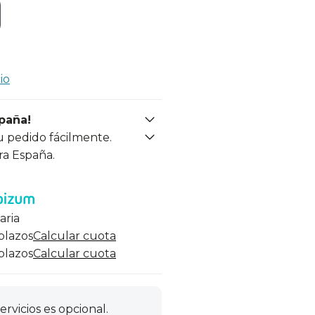
io
spaña!
u pedido fácilmente.
ra España.
aria
 plazos
Calcular cuota
 plazos
Calcular cuota
ervicios es opcional.