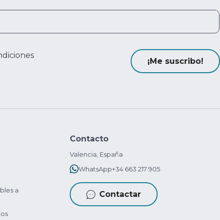
ndiciones
¡Me suscribo!
Contacto
Valencia, España
WhatsApp
+34 663 217 905
bles a
Contactar
tos