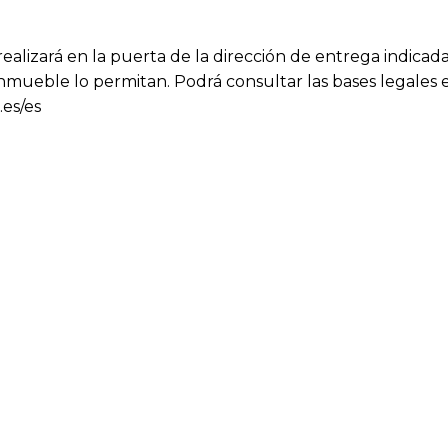
ealizará en la puerta de la dirección de entrega indicada
nmueble lo permitan. Podrá consultar las bases legales 
.es/es
cias entre el producto mostrado y el entregado en cuanto
 y no afectan a la calidad ni a la utilidad del artículo.