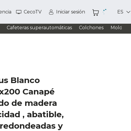
tencia
CecoTV
Iniciar sesión
ES
Cafeteras superautomáticas
Colchones
Moldead
us Blanco
x200 Canapé
ado de madera
idad , abatible,
 redondeadas y