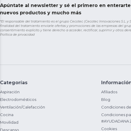
Apúntate al newsletter y sé el primero en enterart
nuevos productos y mucho más
*El responsable del tratamiento es el grupo Cecotec (Cecotec Innovaciones S.L. y Sol
finalidad del tratamiento enviarle ofertas y promociones de las empresas del grup
consentimiento explícito y tiene derecho a acceder, rectificar, suprimir y otros de
Política de privacidad
Categorías
Informació
Aspiración
Afiliados
Electrodomésticos
Blog
Ventilación/Calefacción
Condiciones de
Cocina
Condiciones par
#AYUDADANA 
Movilidad
Cookies
Descanso