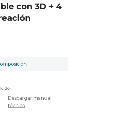
able con 3D + 4
ireación
omposición
cluido
Descargar manual
técnico