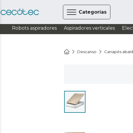
Categorías
Robots aspiradores
Aspiradores verticales
Elec
Descanso
Canapés abati