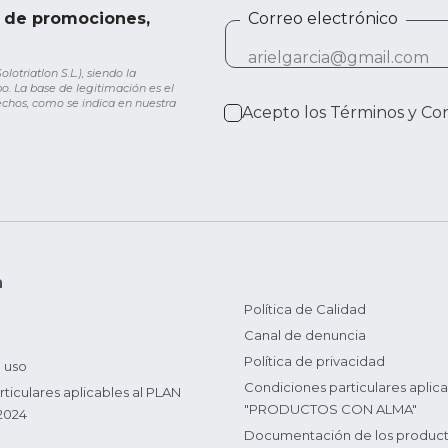
e de promociones,
Correo electrónico
otriatlon S.L.), siendo la
o. La base de legitimación es el
rechos, como se indica en nuestra
Acepto los
Términos y Co
n
Política de Calidad
Canal de denuncia
Política de privacidad
 uso
Condiciones particulares aplica
ticulares aplicables al PLAN
"PRODUCTOS CON ALMA"
2024
Documentación de los produc