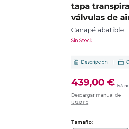
tapa transpir
válvulas de a
Canapé abatible
Sin Stock
Descripción
|
C
439,00 €
IVA in
Descargar manual de
usuario
Tamaño
: