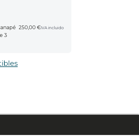
 canapé
250,00 €
IVA incluido
e 3
ibles