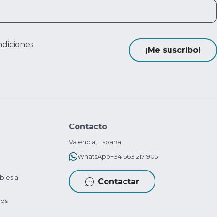
ndiciones
¡Me suscribo!
Contacto
Valencia, España
WhatsApp
+34 663 217 905
bles a
Contactar
tos