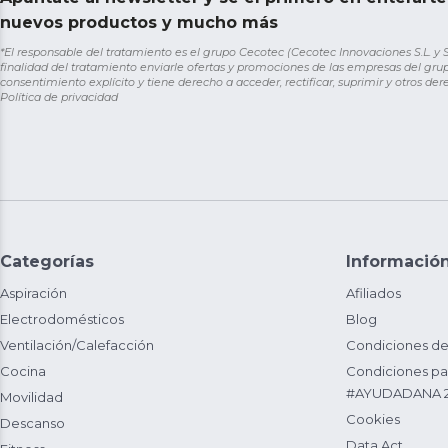
nuevos productos y mucho más
*El responsable del tratamiento es el grupo Cecotec (Cecotec Innovaciones S.L. y Sol
finalidad del tratamiento enviarle ofertas y promociones de las empresas del grup
consentimiento explícito y tiene derecho a acceder, rectificar, suprimir y otros de
Política de privacidad
Categorías
Informació
Aspiración
Afiliados
Electrodomésticos
Blog
Ventilación/Calefacción
Condiciones de
Cocina
Condiciones par
#AYUDADANA 
Movilidad
Cookies
Descanso
Data Act