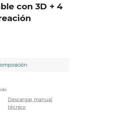
able con 3D + 4
ireación
omposición
uido
Descargar manual
técnico