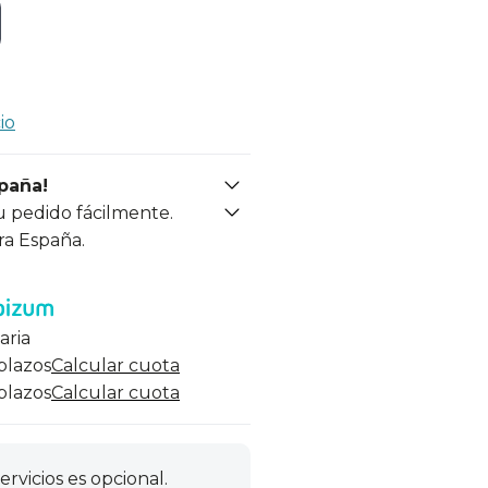
io
spaña!
u pedido fácilmente.
ra España.
aria
 plazos
Calcular cuota
 plazos
Calcular cuota
ervicios es opcional.