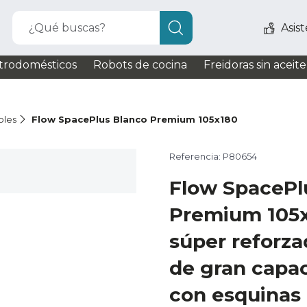
¿Qué buscas?
Asis
trodomésticos
Robots de cocina
Freidoras sin aceite
bles
Flow SpacePlus Blanco Premium 105x180
Referencia: P80654
Flow SpacePl
Premium 105
súper reforz
de gran capac
con esquinas