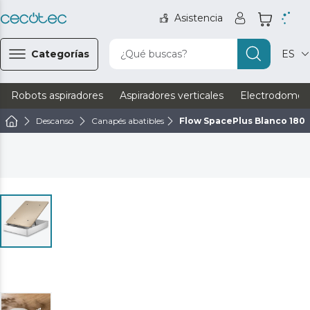
Asistencia
Categorías
¿Qué buscas?
ES
Robots aspiradores
Aspiradores verticales
Electrodomést
Descanso
Canapés abatibles
Flow SpacePlus Blanco 180