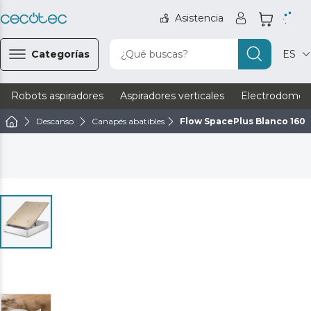
Asistencia
Categorías
¿Qué buscas?
ES
Robots aspiradores
Aspiradores verticales
Electrodomést
Descanso
Canapés abatibles
Flow SpacePlus Blanco 160x