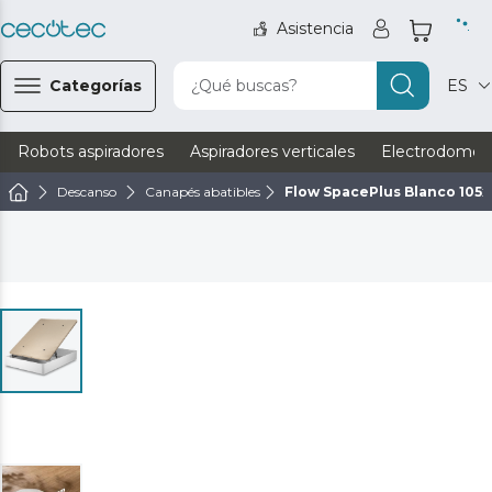
Asistencia
Categorías
¿Qué buscas?
ES
Robots aspiradores
Aspiradores verticales
Electrodomést
Descanso
Canapés abatibles
Flow SpacePlus Blanco 105x