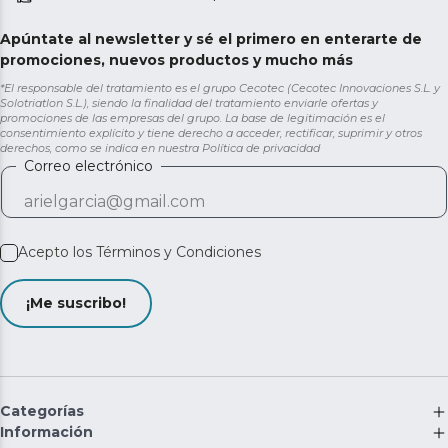
Apúntate al newsletter y sé el primero en enterarte de
promociones, nuevos productos y mucho más
*El responsable del tratamiento es el grupo Cecotec (Cecotec Innovaciones S.L. y
Solotriatlon S.L.), siendo la finalidad del tratamiento enviarle ofertas y
promociones de las empresas del grupo. La base de legitimación es el
consentimiento explícito y tiene derecho a acceder, rectificar, suprimir y otros
derechos, como se indica en nuestra
Política de privacidad
Correo electrónico
Acepto los
Términos y Condiciones
¡Me suscribo!
Categorías
Información