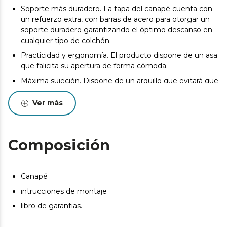
Soporte más duradero. La tapa del canapé cuenta con
un refuerzo extra, con barras de acero para otorgar un
soporte duradero garantizando el óptimo descanso en
cualquier tipo de colchón.
Practicidad y ergonomía. El producto dispone de un asa
que falicita su apertura de forma cómoda.
Máxima sujeción. Dispone de un arquillo que evitará que
se desplace en colchón cuando abras el producto.
Ver más
100% fabricado en españa
La entrega del producto se realizará en la puerta de la
dirección de entrega indicada por el Cliente siempre y
Composición
cuando las condiciones del inmueble lo permitan. Podrá
consultar las bases legales en las condiciones generales
de nuestra web. https://cecotec.es/es
Canapé
Pueden existir leves diferencias entre el producto
mostrado y el entregado en cuanto a color, tejido o
intrucciones de montaje
acabado. Estas variaciones son normales y no afectan a
libro de garantias.
la calidad ni a la utilidad del artículo.