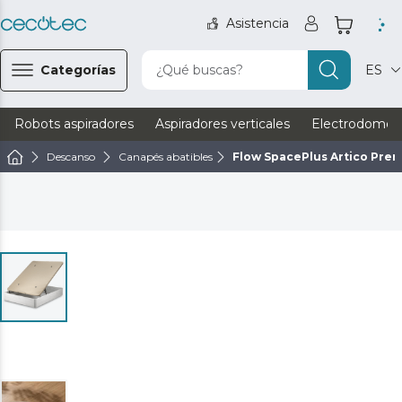
Asistencia
Categorías
¿Qué buscas?
ES
Robots aspiradores
Aspiradores verticales
Electrodomést
Descanso
Canapés abatibles
Flow SpacePlus Artico Pre