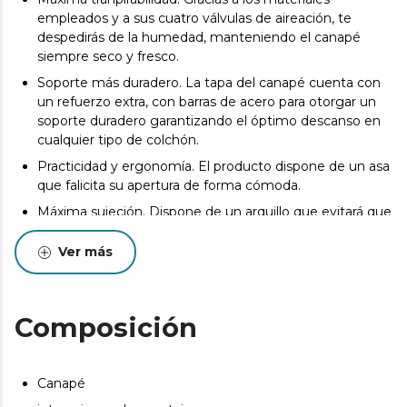
empleados y a sus cuatro válvulas de aireación, te
despedirás de la humedad, manteniendo el canapé
siempre seco y fresco.
Soporte más duradero. La tapa del canapé cuenta con
un refuerzo extra, con barras de acero para otorgar un
soporte duradero garantizando el óptimo descanso en
cualquier tipo de colchón.
Practicidad y ergonomía. El producto dispone de un asa
que falicita su apertura de forma cómoda.
Máxima sujeción. Dispone de un arquillo que evitará que
se desplace en colchón cuando abras el producto.
Ver más
100% fabricado en españa
La entrega del producto se realizará en la puerta de la
dirección de entrega indicada por el Cliente siempre y
Composición
cuando las condiciones del inmueble lo permitan. Podrá
consultar las bases legales en las condiciones generales
de nuestra web. https://cecotec.es/es
Canapé
Pueden existir leves diferencias entre el producto
mostrado y el entregado en cuanto a color, tejido o