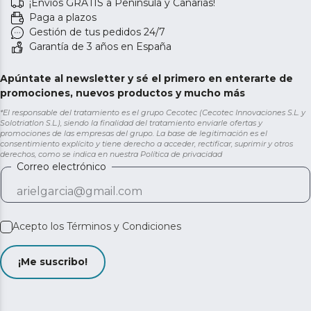
¡Envíos GRATIS a Península y Canarias!
Paga a plazos
Gestión de tus pedidos 24/7
Garantía de 3 años en España
Apúntate al newsletter y sé el primero en enterarte de
promociones, nuevos productos y mucho más
*El responsable del tratamiento es el grupo Cecotec (Cecotec Innovaciones S.L. y
Solotriatlon S.L.), siendo la finalidad del tratamiento enviarle ofertas y
promociones de las empresas del grupo. La base de legitimación es el
consentimiento explícito y tiene derecho a acceder, rectificar, suprimir y otros
derechos, como se indica en nuestra
Política de privacidad
Correo electrónico
Acepto los
Términos y Condiciones
¡Me suscribo!