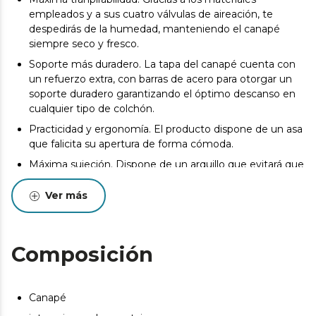
empleados y a sus cuatro válvulas de aireación, te
despedirás de la humedad, manteniendo el canapé
siempre seco y fresco.
Soporte más duradero. La tapa del canapé cuenta con
un refuerzo extra, con barras de acero para otorgar un
soporte duradero garantizando el óptimo descanso en
cualquier tipo de colchón.
Practicidad y ergonomía. El producto dispone de un asa
que falicita su apertura de forma cómoda.
Máxima sujeción. Dispone de un arquillo que evitará que
se desplace en colchón cuando abras el producto.
Ver más
100% fabricado en españa
La entrega del producto se realizará en la puerta de la
dirección de entrega indicada por el Cliente siempre y
Composición
cuando las condiciones del inmueble lo permitan. Podrá
consultar las bases legales en las condiciones generales
de nuestra web. https://cecotec.es/es
Canapé
Pueden existir leves diferencias entre el producto
mostrado y el entregado en cuanto a color, tejido o