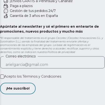
¡Envíos GRATIS a Península y Canarias!
Paga a plazos
Gestión de tus pedidos 24/7
Garantía de 3 años en España
Apúntate al newsletter y sé el primero en enterarte de
promociones, nuevos productos y mucho más
*El responsable del tratamiento es el grupo Cecotec (Cecotec Innovaciones S.L. y
Solotriatlon S.L.), siendo la finalidad del tratamiento enviarle ofertas y
promociones de las empresas del grupo. La base de legitimación es el
consentimiento explícito y tiene derecho a acceder, rectificar, suprimir y otros
derechos, como se indica en nuestra
Política de privacidad
Correo electrónico
Acepto los
Términos y Condiciones
¡Me suscribo!