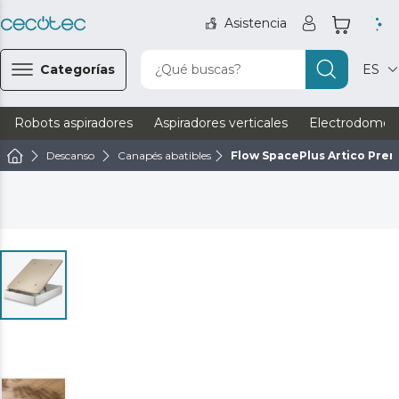
Asistencia
Categorías
¿Qué buscas?
ES
Robots aspiradores
Aspiradores verticales
Electrodomést
Descanso
Canapés abatibles
Flow SpacePlus Artico Pre