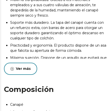
empleados y a sus cuatro válvulas de aireación, te
despedirás de la humedad, manteniendo el canapé
siempre seco y fresco.
Soporte más duradero. La tapa del canapé cuenta con
un refuerzo extra, con barras de acero para otorgar un
soporte duradero garantizando el óptimo descanso en
cualquier tipo de colchón.
Practicidad y ergonomía. El producto dispone de un asa
que falicita su apertura de forma cómoda.
Máxima sujeción. Dispone de un arquillo que evitará que
se desplace en colchón cuando abras el producto.
Ver más
100% fabricado en españa
La entrega del producto se realizará en la puerta de la
dirección de entrega indicada por el Cliente siempre y
Composición
cuando las condiciones del inmueble lo permitan. Podrá
consultar las bases legales en las condiciones generales
de nuestra web. https://cecotec.es/es
Canapé
Pueden existir leves diferencias entre el producto
mostrado y el entregado en cuanto a color, tejido o