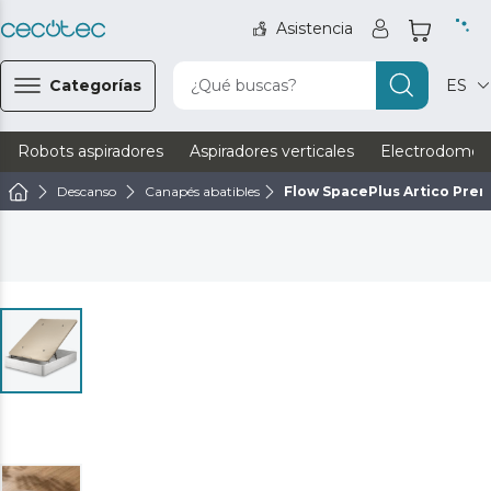
Asistencia
Categorías
¿Qué buscas?
ES
Robots aspiradores
Aspiradores verticales
Electrodomést
Descanso
Canapés abatibles
Flow SpacePlus Artico Pre