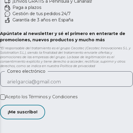
¡Envíos GRATIS a Península y Canarias!
Paga a plazos
Gestión de tus pedidos 24/7
Garantía de 3 años en España
Apúntate al newsletter y sé el primero en enterarte de
promociones, nuevos productos y mucho más
*El responsable del tratamiento es el grupo Cecotec (Cecotec Innovaciones S.L. y
Solotriatlon S.L.), siendo la finalidad del tratamiento enviarle ofertas y
promociones de las empresas del grupo. La base de legitimación es el
consentimiento explícito y tiene derecho a acceder, rectificar, suprimir y otros
derechos, como se indica en nuestra
Política de privacidad
Correo electrónico
Acepto los
Términos y Condiciones
¡Me suscribo!