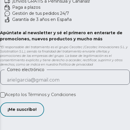
¡Envíos GRATIS a Península y Canarias!
Paga a plazos
Gestión de tus pedidos 24/7
Garantía de 3 años en España
Apúntate al newsletter y sé el primero en enterarte de
promociones, nuevos productos y mucho más
*El responsable del tratamiento es el grupo Cecotec (Cecotec Innovaciones S.L. y
Solotriatlon S.L.), siendo la finalidad del tratamiento enviarle ofertas y
promociones de las empresas del grupo. La base de legitimación es el
consentimiento explícito y tiene derecho a acceder, rectificar, suprimir y otros
derechos, como se indica en nuestra
Política de privacidad
Correo electrónico
Acepto los
Términos y Condiciones
¡Me suscribo!