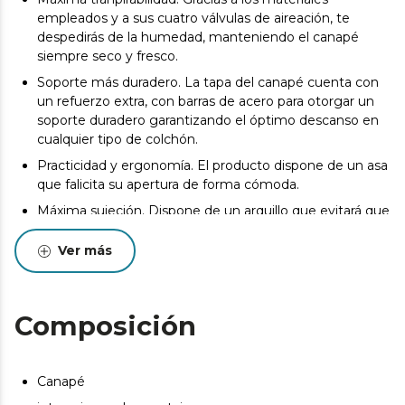
empleados y a sus cuatro válvulas de aireación, te
despedirás de la humedad, manteniendo el canapé
siempre seco y fresco.
Soporte más duradero. La tapa del canapé cuenta con
un refuerzo extra, con barras de acero para otorgar un
soporte duradero garantizando el óptimo descanso en
cualquier tipo de colchón.
Practicidad y ergonomía. El producto dispone de un asa
que falicita su apertura de forma cómoda.
Máxima sujeción. Dispone de un arquillo que evitará que
se desplace en colchón cuando abras el producto.
Ver más
100% fabricado en españa
La entrega del producto se realizará en la puerta de la
dirección de entrega indicada por el Cliente siempre y
Composición
cuando las condiciones del inmueble lo permitan. Podrá
consultar las bases legales en las condiciones generales
de nuestra web. https://cecotec.es/es
Canapé
Pueden existir leves diferencias entre el producto
mostrado y el entregado en cuanto a color, tejido o