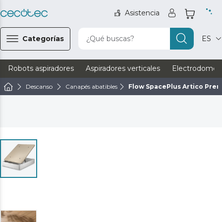
Asistencia
Categorías
¿Qué buscas?
ES
Robots aspiradores
Aspiradores verticales
Electrodomést
Descanso
Canapés abatibles
Flow SpacePlus Artico Pre