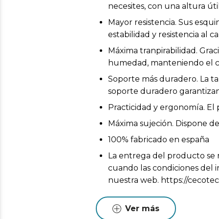
necesites, con una altura ú
Mayor resistencia. Sus esqu
estabilidad y resistencia al
Máxima tranpirabilidad. Graci
humedad, manteniendo el ca
Soporte más duradero. La ta
soporte duradero garantizan
Practicidad y ergonomía. El
Máxima sujeción. Dispone de
100% fabricado en españa
La entrega del producto se r
cuando las condiciones del i
nuestra web. https://cecotec
Pueden existir leves diferen
Estas variaciones son normales
Ver más