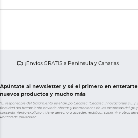
¡Envíos GRATIS a Península y Canarias!
Apúntate al newsletter y sé el primero en enterart
nuevos productos y mucho más
*El responsable del tratamiento es el grupo Cecotec (Cecotec Innovaciones S.L. y Sol
finalidad del tratamiento enviarle ofertas y promociones de las empresas del grup
consentimiento explícito y tiene derecho a acceder, rectificar, suprimir y otros de
Política de privacidad