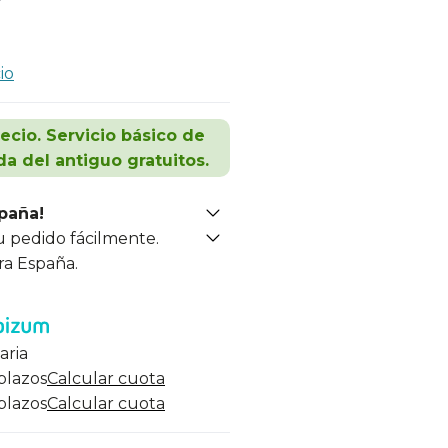
io
recio. Servicio básico de
da del antiguo gratuitos.
spaña!
u pedido fácilmente.
ra España.
aria
 plazos
Calcular cuota
 plazos
Calcular cuota