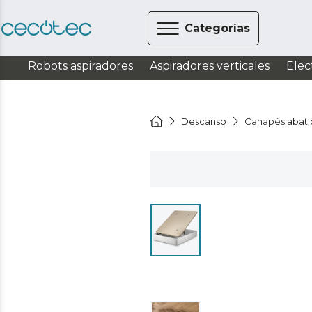
Categorías
Robots aspiradores
Aspiradores verticales
Elec
Descanso
Canapés abati