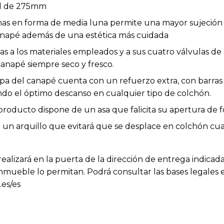
til de 275mm
inas en forma de media luna permite una mayor sujeción 
 canapé además de una estética más cuidada
as a los materiales empleados y a sus cuatro válvulas de 
napé siempre seco y fresco.
pa del canapé cuenta con un refuerzo extra, con barras
do el óptimo descanso en cualquier tipo de colchón.
 producto dispone de un asa que falicita su apertura de
 un arquillo que evitará que se desplace en colchón cu
ealizará en la puerta de la dirección de entrega indicada
nmueble lo permitan. Podrá consultar las bases legales 
.es/es
cias entre el producto mostrado y el entregado en cuanto
 y no afectan a la calidad ni a la utilidad del artículo.