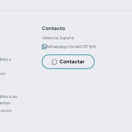
Contacto
Valencia, España
WhatsApp
+34 663 217 905
bles a
Contactar
tos
bles a las
entas
vicios
?