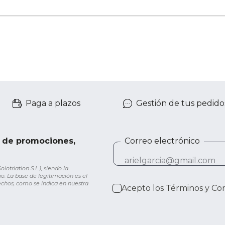
Paga a plazos
Gestión de tus pedido
e de promociones,
Correo electrónico
otriatlon S.L.), siendo la
o. La base de legitimación es el
rechos, como se indica en nuestra
Acepto los
Términos y Co