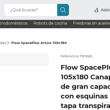
¿Qué buscas?
Asis
trodomésticos
Robots de cocina
Freidoras sin aceite
bles
Flow SpacePlus Artico 105x180
Referencia: P80626
Flow SpacePl
105x180 Cana
de gran capac
con esquinas
tapa transpir