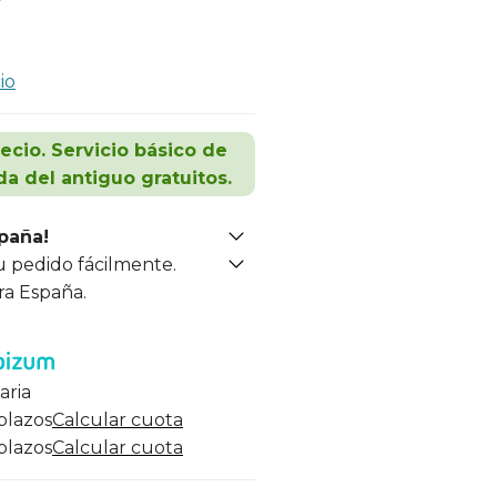
io
recio. Servicio básico de
da del antiguo gratuitos.
spaña!
u pedido fácilmente.
ra España.
aria
 plazos
Calcular cuota
 plazos
Calcular cuota