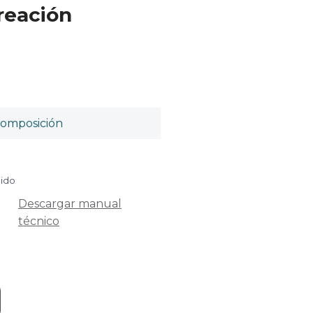
ireación
omposición
uido
Descargar manual
técnico