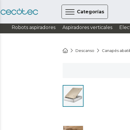
Categorías
Robots aspiradores
Aspiradores verticales
Elec
Descanso
Canapés abati