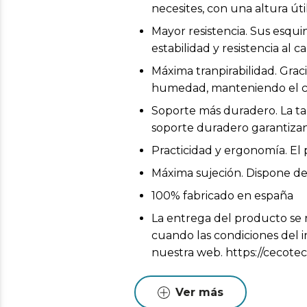
necesites, con una altura ú
Mayor resistencia. Sus esqu
estabilidad y resistencia al
Máxima tranpirabilidad. Graci
humedad, manteniendo el ca
Soporte más duradero. La ta
soporte duradero garantizan
Practicidad y ergonomía. El
Máxima sujeción. Dispone de
100% fabricado en españa
La entrega del producto se r
cuando las condiciones del i
nuestra web. https://cecotec
Pueden existir leves diferen
Estas variaciones son normales
Ver más