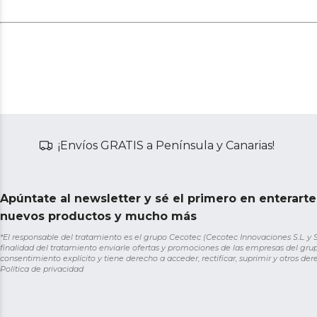
¡Envíos GRATIS a Península y Canarias!
Apúntate al newsletter y sé el primero en enterart
nuevos productos y mucho más
*El responsable del tratamiento es el grupo Cecotec (Cecotec Innovaciones S.L. y Sol
finalidad del tratamiento enviarle ofertas y promociones de las empresas del grup
consentimiento explícito y tiene derecho a acceder, rectificar, suprimir y otros de
Política de privacidad