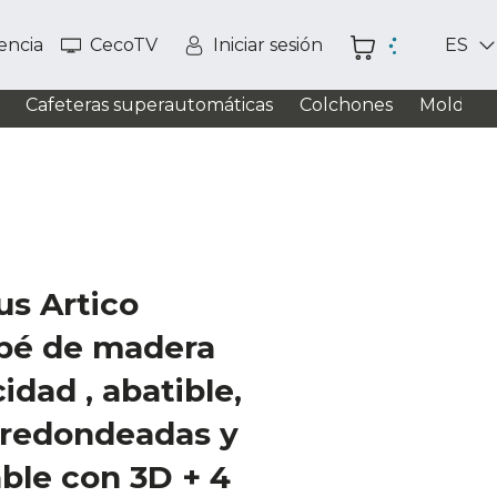
tencia
CecoTV
Iniciar sesión
ES
Cafeteras superautomáticas
Colchones
Moldead
us Artico
pé de madera
idad , abatible,
 redondeadas y
able con 3D + 4