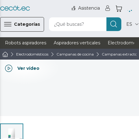
Asistencia
Categorías
¿Qué buscas?
ES
Robots aspiradores
Aspiradores verticales
Electrodomést
Electrodomésticos
Campanas de cocina
Campanas extractor
Ver vídeo