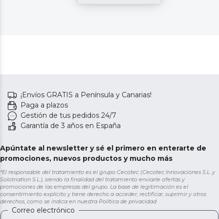
¡Envíos GRATIS a Península y Canarias!
Paga a plazos
Gestión de tus pedidos 24/7
Garantía de 3 años en España
Apúntate al newsletter y sé el primero en enterarte de
promociones, nuevos productos y mucho más
*El responsable del tratamiento es el grupo Cecotec (Cecotec Innovaciones S.L. y
Solotriatlon S.L.), siendo la finalidad del tratamiento enviarle ofertas y
promociones de las empresas del grupo. La base de legitimación es el
consentimiento explícito y tiene derecho a acceder, rectificar, suprimir y otros
derechos, como se indica en nuestra
Política de privacidad
Correo electrónico