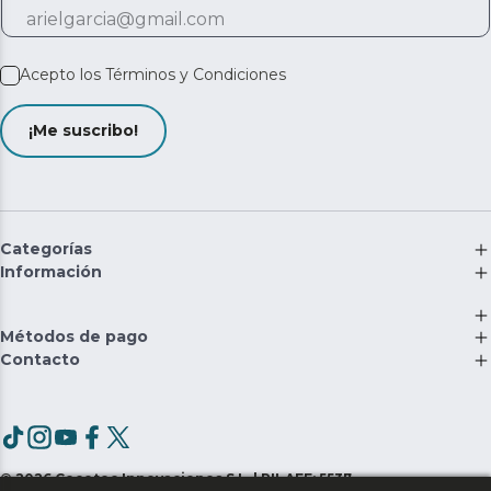
Acepto los
Términos y Condiciones
¡Me suscribo!
Categorías
Información
Métodos de pago
Contacto
©
2026
Cecotec Innovaciones S.L. | RII-AEE: 5537