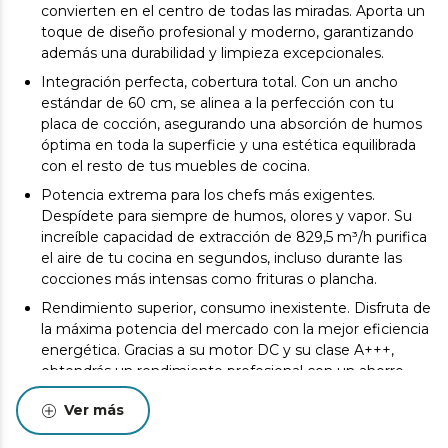
convierten en el centro de todas las miradas. Aporta un
toque de diseño profesional y moderno, garantizando
además una durabilidad y limpieza excepcionales.
Integración perfecta, cobertura total. Con un ancho
estándar de 60 cm, se alinea a la perfección con tu
placa de cocción, asegurando una absorción de humos
óptima en toda la superficie y una estética equilibrada
con el resto de tus muebles de cocina.
Potencia extrema para los chefs más exigentes.
Despídete para siempre de humos, olores y vapor. Su
increíble capacidad de extracción de 829,5 m³/h purifica
el aire de tu cocina en segundos, incluso durante las
cocciones más intensas como frituras o plancha.
Rendimiento superior, consumo inexistente. Disfruta de
la máxima potencia del mercado con la mejor eficiencia
energética. Gracias a su motor DC y su clase A+++,
obtendrás un rendimiento profesional con un ahorro
drástico en tu factura de la luz. Potencia y sostenibilidad
Ver más
de la mano.
El futuro de la cocina, en tu mano. Controla las