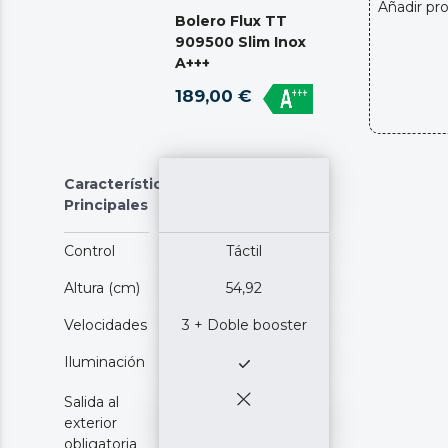
Añadir pr
Bolero Flux TT
909500 Slim Inox
A+++
189,00 €
Características
Principales
Control
Táctil
Altura (cm)
54,92
Velocidades
3 + Doble booster
Iluminación
Salida al
exterior
obligatoria