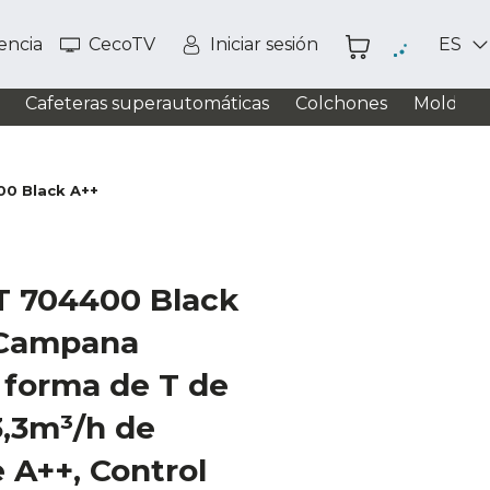
tencia
CecoTV
Iniciar sesión
ES
Cafeteras superautomáticas
Colchones
Moldead
00 Black A++
TT 704400 Black
 Campana
 forma de T de
3,3m³/h de
e A++, Control