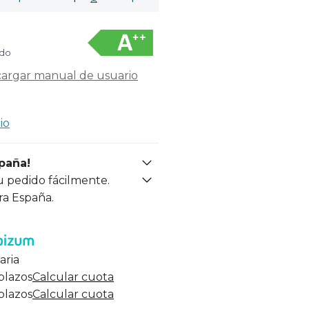
ido
argar manual de usuario
io
spaña!
u pedido fácilmente.
ra España.
aria
 plazos
Calcular cuota
 plazos
Calcular cuota