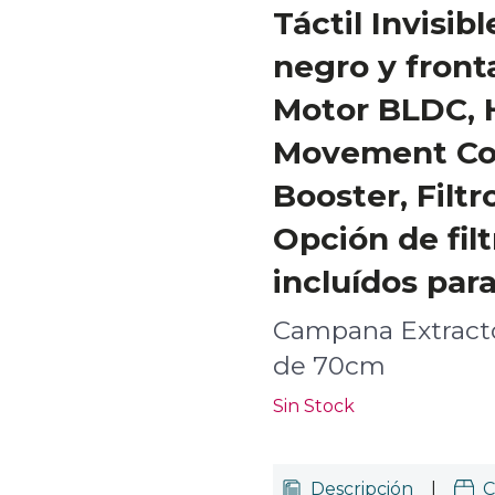
Táctil Invisib
negro y fronta
Motor BLDC, 
Movement Con
Booster, Filtr
Opción de fil
incluídos para
Campana Extracto
de 70cm
Sin Stock
Descripción
|
C