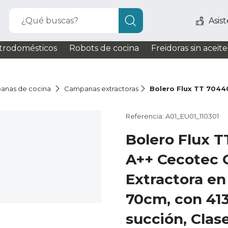
¿Qué buscas?
Asis
trodomésticos
Robots de cocina
Freidoras sin aceite
anas de cocina
Campanas extractoras
Bolero Flux TT 7044
Referencia: A01_EU01_110301
Bolero Flux 
A++ Cecotec
Extractora en
70cm, con 41
succión, Clas