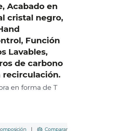
le, Acabado en
l cristal negro,
Hand
trol, Función
os Lavables,
tros de carbono
 recirculación.
ra en forma de T
omposición
|
Comparar