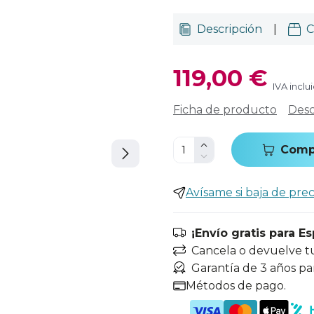
Descripción
|
C
119,00 €
IVA inclu
Ficha de producto
Desc
Comp
Avísame si baja de prec
¡Envío gratis para E
Cancela o devuelve t
Garantía de 3 años pa
Métodos de pago.