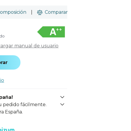
omposición
|
Comparar
ido
argar manual de usuario
rar
io
spaña!
u pedido fácilmente.
ra España.