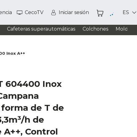
tencia
CecoTV
Iniciar sesión
ES
Cafeteras superautomáticas
Colchones
Moldead
00 Inox A++
TT 604400 Inox
 Campana
 forma de T de
3,3m³/h de
e A++, Control