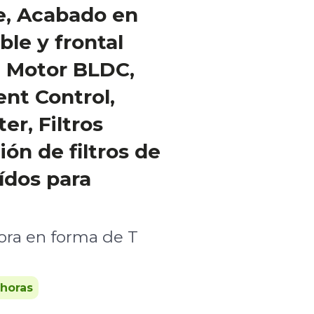
le, Acabado en
ble y frontal
o, Motor BLDC,
t Control,
er, Filtros
ón de filtros de
ídos para
ra en forma de T
 horas