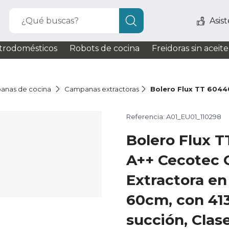
¿Qué buscas?
Asis
trodomésticos
Robots de cocina
Freidoras sin aceite
anas de cocina
Campanas extractoras
Bolero Flux TT 6044
Referencia: A01_EU01_110298
Bolero Flux 
A++ Cecotec
Extractora en
60cm, con 41
succión, Clas