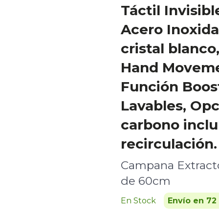
Táctil Invisib
Acero Inoxida
cristal blanc
Hand Movemen
Función Boost
Lavables, Opci
carbono inclu
recirculación.
Campana Extracto
de 60cm
En Stock
Envío en 72