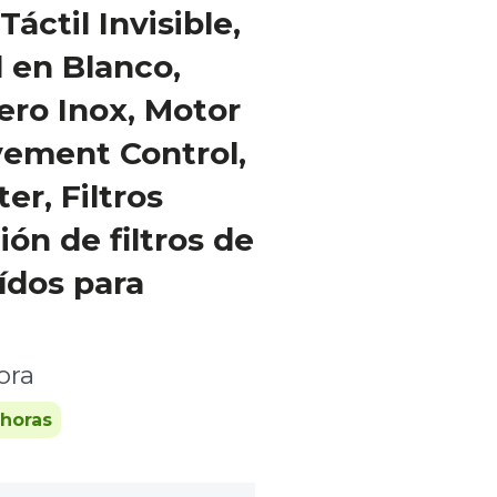
Táctil Invisible,
l en Blanco,
ero Inox, Motor
ement Control,
er, Filtros
ón de filtros de
ídos para
ora
 horas