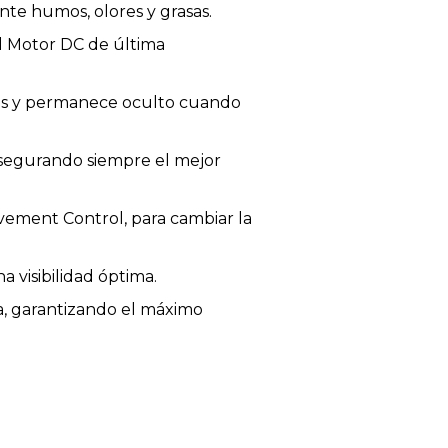
nte humos, olores y grasas.
el Motor DC de última
ones y permanece oculto cuando
asegurando siempre el mejor
vement Control, para cambiar la
visibilidad óptima.
sa, garantizando el máximo
or la recirculación del aire sin