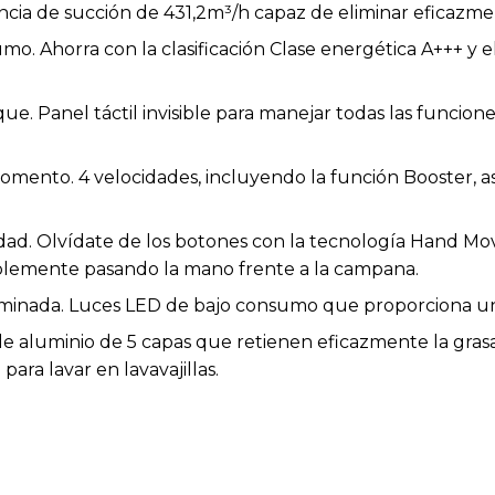
ncia de succión de 431,2m³/h capaz de eliminar eficazme
mo. Ahorra con la clasificación Clase energética A+++ y 
que. Panel táctil invisible para manejar todas las funci
momento. 4 velocidades, incluyendo la función Booster, 
dad. Olvídate de los botones con la tecnología Hand Mo
mplemente pasando la mano frente a la campana.
minada. Luces LED de bajo consumo que proporciona una 
s de aluminio de 5 capas que retienen eficazmente la gra
para lavar en lavavajillas.
e. Incluye filtros de carbono (no instalados), para optar p
r.