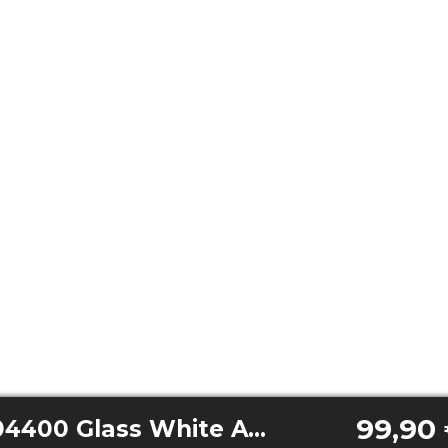
99,90
Bolero Flux TLT 704400 Glass White A+++