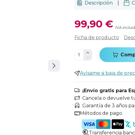
Descripción
|
C
99,90 €
IVA inclui
Ficha de producto
Desc
Comp
Avísame si baja de prec
¡Envío gratis para E
Cancela o devuelve t
Garantía de 3 años pa
Métodos de pago.
Transferencia banc