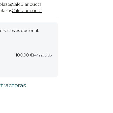
 plazos
Calcular cuota
 plazos
Calcular cuota
ervicios es opcional.
100,00 €
IVA incluido
tractoras