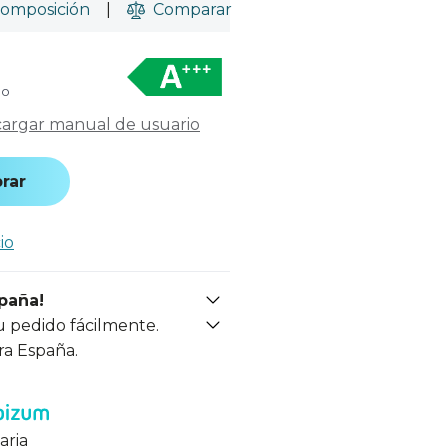
omposición
|
Comparar
do
argar manual de usuario
rar
io
spaña!
u pedido fácilmente.
ra España.
aria