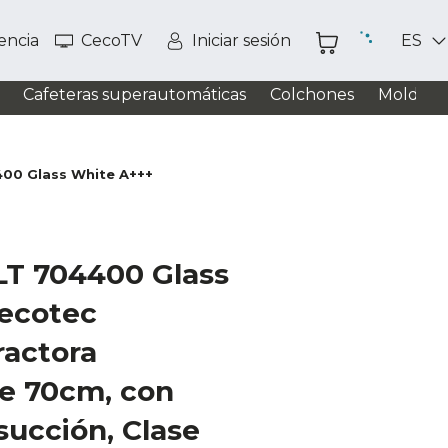
tencia
CecoTV
Iniciar sesión
ES
Cafeteras superautomáticas
Colchones
Moldead
400 Glass White A+++
LT 704400 Glass
ecotec
actora
de 70cm, con
succión, Clase