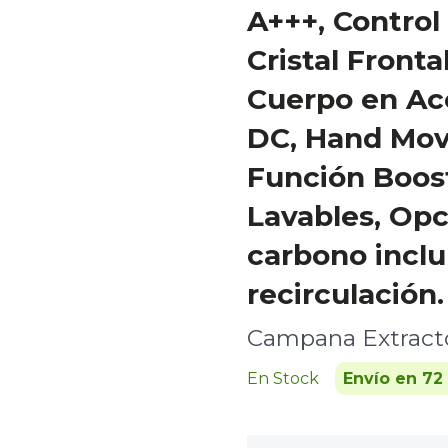
A+++, Control 
Cristal Fronta
Cuerpo en Ac
DC, Hand Mov
Función Boost
Lavables, Opci
carbono inclu
recirculación.
Campana Extract
En Stock
Envío en 72