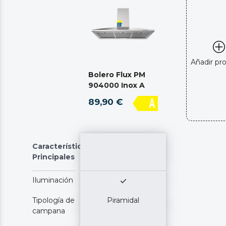
Añadir pr
Bolero Flux PM
904000 Inox A
89,90 €
Características
Principales
Iluminación
Tipología de
Piramidal
campana