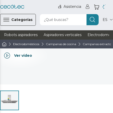
Asistencia
Categorías
¿Qué buscas?
ES
Robots aspiradores
Aspiradores verticales
Electrodomést
Electrodomésticos
Campanas de cocina
Campanas extractor
Ver vídeo