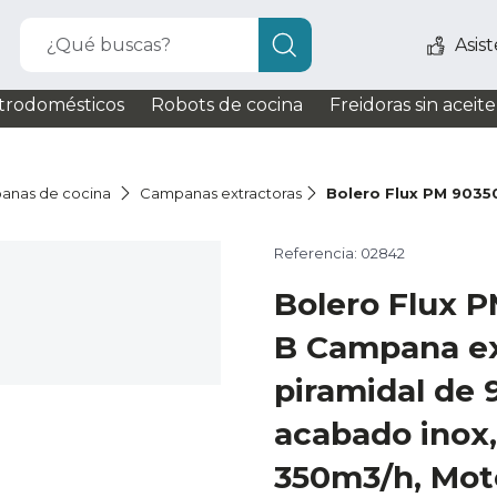
¿Qué buscas?
Asis
trodomésticos
Robots de cocina
Freidoras sin aceite
anas de cocina
Campanas extractoras
Bolero Flux PM 9035
Referencia: 02842
Bolero Flux 
B Campana ex
piramidal de
acabado inox,
350m3/h, Mot