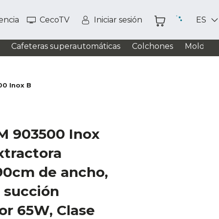
tencia
CecoTV
Iniciar sesión
ES
Cafeteras superautomáticas
Colchones
Moldead
00 Inox B
PM 903500 Inox
tractora
 90cm de ancho,
 succión
or 65W, Clase