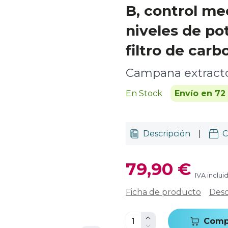
B, control me
niveles de pot
filtro de carb
Campana extracto
En Stock
Envío en 72
Descripción
|
C
79,90 €
IVA inclui
Ficha de producto
Desc
Comp