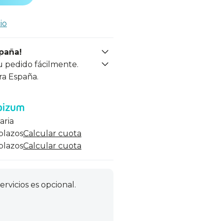
io
spaña!
u pedido fácilmente.
ra España.
aria
 plazos
Calcular cuota
 plazos
Calcular cuota
ervicios es opcional.