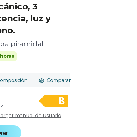
cánico, 3
encia, luz y
ono.
ra piramidal
 horas
omposición
|
Comparar
do
argar manual de usuario
rar