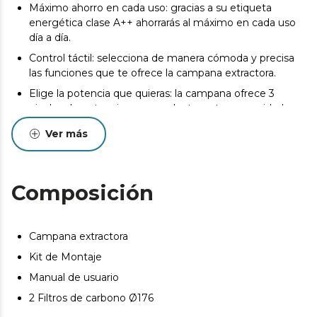
Máximo ahorro en cada uso: gracias a su etiqueta
energética clase A++ ahorrarás al máximo en cada uso
día a día.
Control táctil: selecciona de manera cómoda y precisa
las funciones que te ofrece la campana extractora.
Elige la potencia que quieras: la campana ofrece 3
niveles de potencia que se adaptan a tus necesidades y
una función booster que acelera la intensidad de
Ver más
succión para cuando se desean resultados inmediatos.
Fuera malos olores: incluye dos filtros de carbono de
Ø176, ideal para eliminar tanto los malos olores como el
Composición
humo.
Protégete de la grasa: la campana extractora contiene
un filtro de grasa de aluminio de 5 capas.
Campana extractora
Iluminación LED: presenta luces LED para indicar que
Kit de Montaje
está en funcionamiento, e iluminación Bluelit que
mejora tanto la visualización del humo como de la
Manual de usuario
estética de la campana.
2 Filtros de carbono Ø176
Hand Movement Control: la campana se puede