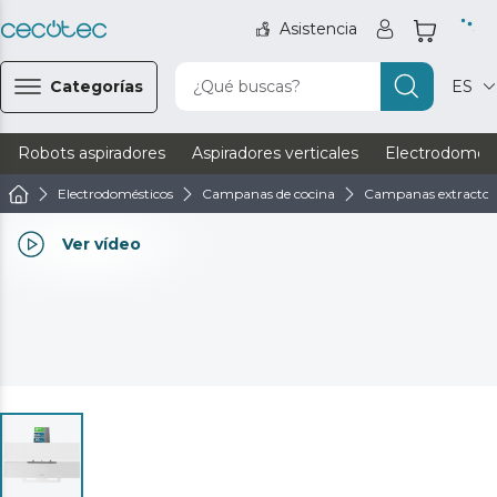
Asistencia
Categorías
¿Qué buscas?
ES
Robots aspiradores
Aspiradores verticales
Electrodomést
Electrodomésticos
Campanas de cocina
Campanas extractor
Ver vídeo