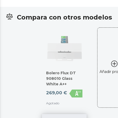
Compara con otros modelos
Añadir pr
Bolero Flux DT
908010 Glass
White A++
269,00 €
Agotado