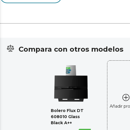
Compara con otros modelos
Añadir pr
Bolero Flux DT
608010 Glass
Black A++