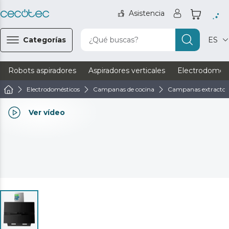
Asistencia
Categorías
¿Qué buscas?
ES
Robots aspiradores
Aspiradores verticales
Electrodomést
Electrodomésticos
Campanas de cocina
Campanas extractor
Ver vídeo