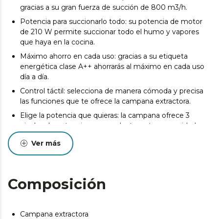
gracias a su gran fuerza de succión de 800 m3/h.
Potencia para succionarlo todo: su potencia de motor
de 210 W permite succionar todo el humo y vapores
que haya en la cocina.
Máximo ahorro en cada uso: gracias a su etiqueta
energética clase A++ ahorrarás al máximo en cada uso
día a día.
Control táctil: selecciona de manera cómoda y precisa
las funciones que te ofrece la campana extractora.
Elige la potencia que quieras: la campana ofrece 3
niveles de potencia que se adaptan a tus necesidades y
una función booster que acelera la intensidad de
Ver más
succión para cuando se desean resultados inmediatos.
Fuera malos olores: incluye dos filtros de carbono de
Ø176, ideal para eliminar tanto los malos olores como el
Composición
humo.
Protégete de la grasa: la campana extractora contiene
un filtro de grasa de aluminio de 5 capas.
Campana extractora