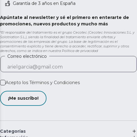
Garantía de 3 años en España
Apúntate al newsletter y sé el primero en enterarte de
promociones, nuevos productos y mucho más
*El responsable del tratamiento es el grupo Cecotec (Cecotec Innovaciones S.L. y
Solotriatlon S.L.), siendo la finalidad del tratamiento enviarle ofertas y
promociones de las empresas del grupo. La base de legitimación es el
consentimiento explícito y tiene derecho a acceder, rectificar, suprimir y otros
derechos, como se indica en nuestra
Política de privacidad
Correo electrónico
Acepto los
Términos y Condiciones
¡Me suscribo!
Categorías