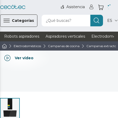
Asistencia
Categorías
¿Qué buscas?
ES
Robots aspiradores
Aspiradores verticales
Electrodomést
Electrodomésticos
Campanas de cocina
Campanas extractor
Ver vídeo