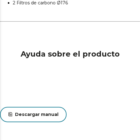
2 Filtros de carbono Ø176
Delay Function: no te preocupes por apagar tu
campana.
Ayuda sobre el producto
Descargar manual