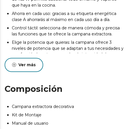
que haya en la cocina.
Ahorra en cada uso: gracias a su etiqueta energética
clase A ahorrarás al máximo en cada uso día a día.
Control táctil: selecciona de manera cómoda y precisa
las funciones que te ofrece la campana extractora.
Elige la potencia que quieras: la campana ofrece 3
niveles de potencia que se adaptan a tus necesidades y
una función booster que acelera la intensidad de
succión para cuando se desean resultados inmediatos.
Ver más
Fuera malos olores: incluye dos filtros de carbono de
Ø176, ideal para eliminar tanto los malos olores como el
humo.
Composición
Protégete de la grasa: la campana extractora contiene
un filtro de grasa de aluminio de 5 capas.
Iluminación LED: presenta luces LED que indica que
Campana extractora decorativa
está en funcionamiento.
Kit de Montaje
Hand Movement Control: la campana se puede
Manual de usuario
controlar a través de gestos con la mano.