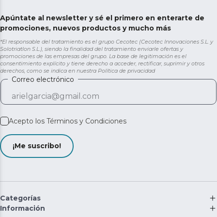
Apúntate al newsletter y sé el primero en enterarte de
promociones, nuevos productos y mucho más
*El responsable del tratamiento es el grupo Cecotec (Cecotec Innovaciones S.L. y
Solotriatlon S.L.), siendo la finalidad del tratamiento enviarle ofertas y
promociones de las empresas del grupo. La base de legitimación es el
consentimiento explícito y tiene derecho a acceder, rectificar, suprimir y otros
derechos, como se indica en nuestra
Política de privacidad
Correo electrónico
Acepto los
Términos y Condiciones
¡Me suscribo!
Categorías
Información