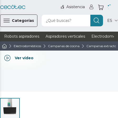
Asistencia
Categorías
¿Qué buscas?
ES
Robots aspiradores
Aspiradores verticales
Electrodomést
Electrodomésticos
Campanas de cocina
Campanas extractor
Ver vídeo