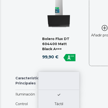
Añadir pr
Bolero Flux DT
604400 Matt
Black A+++
99,90 €
Características
Principales
Iluminación
Control
Táctil