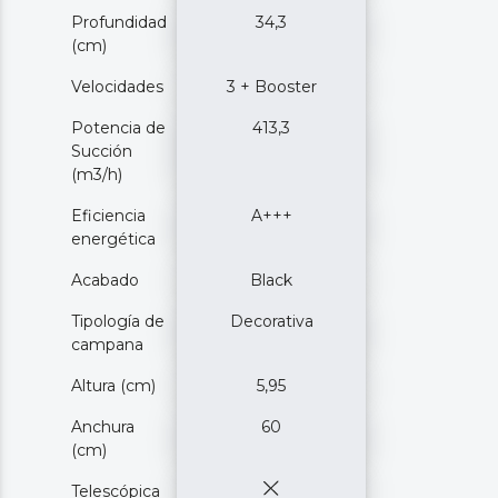
Profundidad
34,3
(cm)
Velocidades
3 + Booster
Potencia de
413,3
Succión
(m3/h)
Eficiencia
A+++
energética
Acabado
Black
Tipología de
Decorativa
campana
Altura (cm)
5,95
Anchura
60
(cm)
Telescópica