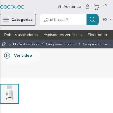
Asistencia
Categorías
¿Qué buscas?
ES
Robots aspiradores
Aspiradores verticales
Electrodomést
Electrodomésticos
Campanas de cocina
Campanas extractora
Ver vídeo