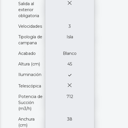
Salida al
exterior
obligatoria
Velocidades
3
Tipología de
Isla
campana
Acabado
Blanco
Altura (cm)
45
Iluminación
Telescópica
Potencia de
712
Succión
(m3/h)
Anchura
38
(cm)