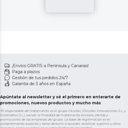
¡Envíos GRATIS a Península y Canarias!
Paga a plazos
Gestión de tus pedidos 24/7
Garantía de 3 años en España
Apúntate al newsletter y sé el primero en enterarte de
promociones, nuevos productos y mucho más
*El responsable del tratamiento es el grupo Cecotec (Cecotec Innovaciones S.L. y
Solotriatlon S.L.), siendo la finalidad del tratamiento enviarle ofertas y
promociones de las empresas del grupo. La base de legitimación es el
consentimiento explícito y tiene derecho a acceder, rectificar, suprimir y otros
derechos, como se indica en nuestra
Política de privacidad