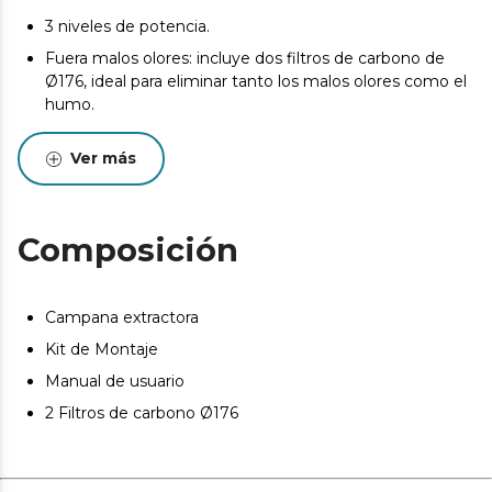
3 niveles de potencia.
Fuera malos olores: incluye dos filtros de carbono de
Ø176, ideal para eliminar tanto los malos olores como el
humo.
Filtro de grasa de aluminio de 5 capas, permite una
Ver más
eficiente eliminación de la grasa y el humo.
Iluminación LED, gran panel led.
Booster Function: potencia la succión con esta función.
Composición
Campana extractora
Kit de Montaje
Manual de usuario
2 Filtros de carbono Ø176