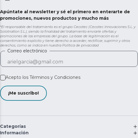
Apúntate al newsletter y sé el primero en enterarte de
promociones, nuevos productos y mucho más
*El responsable del tratamiento es el grupo Cecotec (Cecotec Innovaciones S.L. y
Solotriatlon S.L.), siendo la finalidad del tratamiento enviarle ofertas y
promociones de las empresas del grupo. La base de legitimación es el
consentimiento explícito y tiene derecho a acceder, rectificar, suprimir y otros
derechos, como se indica en nuestra
Política de privacidad
Correo electrónico
Acepto los
Términos y Condiciones
¡Me suscribo!
Categorías
Información