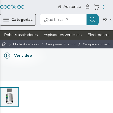
Asistencia
Categorías
¿Qué buscas?
ES
Robots aspiradores
Aspiradores verticales
Electrodomést
Electrodomésticos
Campanas de cocina
Campanas extractora
Ver vídeo