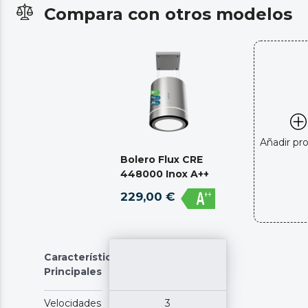
Compara con otros modelos
Añadir pr
Bolero Flux CRE
448000 Inox A++
229,00 €
Características
Principales
Velocidades
3