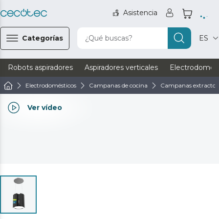
Asistencia
Categorías
¿Qué buscas?
ES
Robots aspiradores
Aspiradores verticales
Electrodomést
Electrodomésticos
Campanas de cocina
Campanas extractora
Ver vídeo