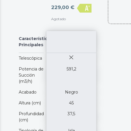
229,00 €
Agotado
Características
Principales
Telescópica
Potencia de
591,2
Succión
(m3/h)
Acabado
Negro
Altura (cm)
45
Profundidad
37,5
(cm)
Tipología de
Isla