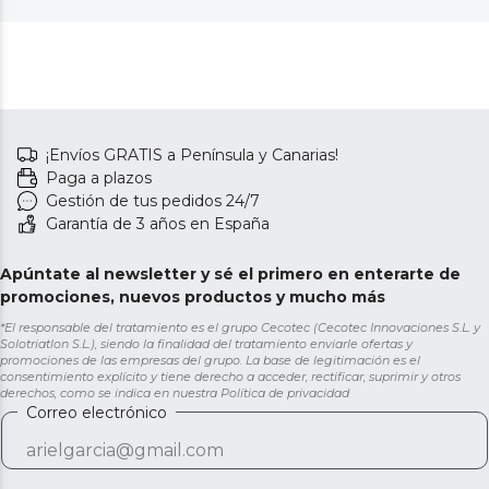
¡Envíos GRATIS a Península y Canarias!
Paga a plazos
Gestión de tus pedidos 24/7
Garantía de 3 años en España
Apúntate al newsletter y sé el primero en enterarte de
promociones, nuevos productos y mucho más
*El responsable del tratamiento es el grupo Cecotec (Cecotec Innovaciones S.L. y
Solotriatlon S.L.), siendo la finalidad del tratamiento enviarle ofertas y
promociones de las empresas del grupo. La base de legitimación es el
consentimiento explícito y tiene derecho a acceder, rectificar, suprimir y otros
derechos, como se indica en nuestra
Política de privacidad
Correo electrónico