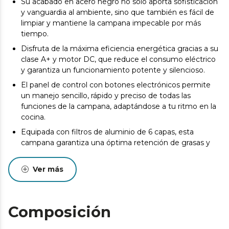
Su acabado en acero negro no solo aporta sofisticación
y vanguardia al ambiente, sino que también es fácil de
limpiar y mantiene la campana impecable por más
tiempo.
Disfruta de la máxima eficiencia energética gracias a su
clase A+ y motor DC, que reduce el consumo eléctrico
y garantiza un funcionamiento potente y silencioso.
El panel de control con botones electrónicos permite
un manejo sencillo, rápido y preciso de todas las
funciones de la campana, adaptándose a tu ritmo en la
cocina.
Equipada con filtros de aluminio de 6 capas, esta
campana garantiza una óptima retención de grasas y
partículas, protegiendo tanto el motor como el
ambiente de tu cocina.
Ver más
Los filtros de carbono incluidos aseguran una
purificación del aire efectiva, eliminando olores y
manteniendo tu cocina siempre fresca y agradable.
Composición