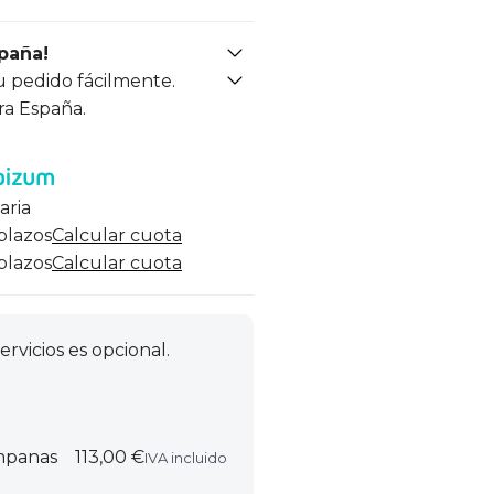
spaña!
u pedido fácilmente.
ra España.
aria
 plazos
Calcular cuota
 plazos
Calcular cuota
ervicios es opcional.
ampanas
113,00 €
IVA incluido