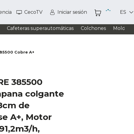
tencia
CecoTV
Iniciar sesión
ES
Cafeteras superautomáticas
Colchones
Moldead
385500 Cobre A+
CRE 385500
pana colgante
8cm de
se A+, Motor
91,2m3/h,