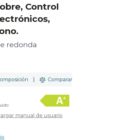
obre, Control
ectrónicos,
bono.
e redonda
omposición
|
Comparar
luido
argar manual de usuario
io