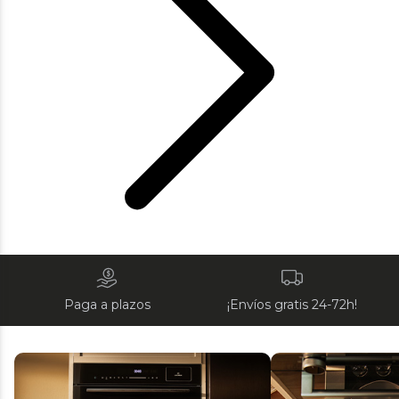
Paga a plazos
¡Envíos gratis 24-72h!