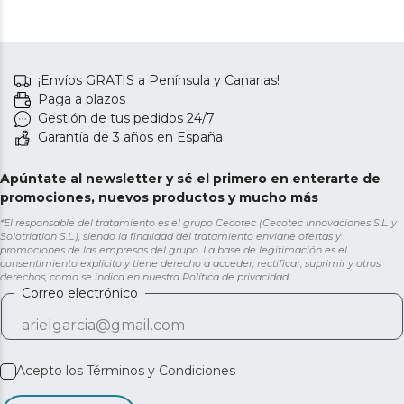
¡Envíos GRATIS a Península y Canarias!
Paga a plazos
Gestión de tus pedidos 24/7
Garantía de 3 años en España
Apúntate al newsletter y sé el primero en enterarte de
promociones, nuevos productos y mucho más
*El responsable del tratamiento es el grupo Cecotec (Cecotec Innovaciones S.L. y
Solotriatlon S.L.), siendo la finalidad del tratamiento enviarle ofertas y
promociones de las empresas del grupo. La base de legitimación es el
consentimiento explícito y tiene derecho a acceder, rectificar, suprimir y otros
derechos, como se indica en nuestra
Política de privacidad
Correo electrónico
Acepto los
Términos y Condiciones