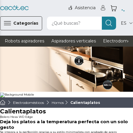
Asistencia
Categorías
¿Qué buscas?
ES
Robots aspiradores
Aspiradores verticales
Electrodomést
Electrodomésticos
Hornos
Calientaplatos
Calientaplatos
Bolero Hexa WD Edge
Deja los platos a la temperatura perfecta con un solo
gesto
Se integra a la perfección gracias a su estilo minimalista con acabado de acero