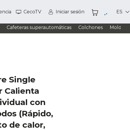
tencia
CecoTV
Iniciar sesión
ES
Cafeteras superautomáticas
Colchones
Moldead
e Single
 Calienta
ividual con
odos (Rápido,
o de calor,