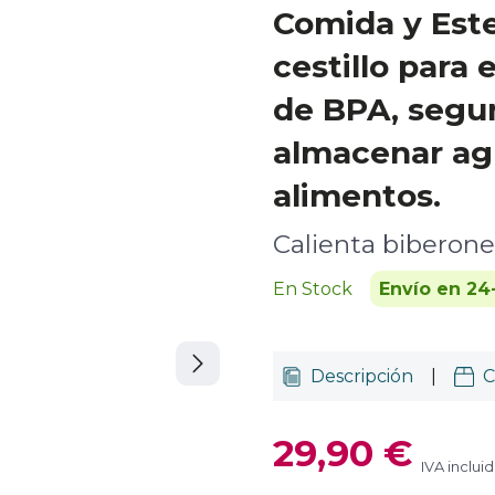
Comida y Ester
cestillo para 
de BPA, segu
almacenar agu
alimentos.
Calienta biberones
En Stock
Envío en 24
Descripción
|
C
29,90 €
IVA inclui