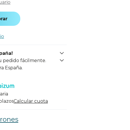
uario
rar
io
spaña!
u pedido fácilmente.
ra España.
aria
 plazos
Calcular cuota
erones