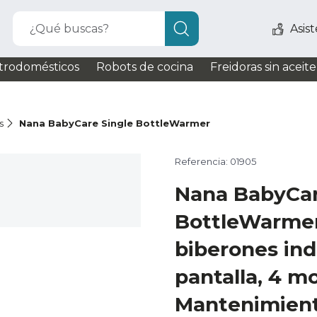
¿Qué buscas?
Asis
trodomésticos
Robots de cocina
Freidoras sin aceite
s
Nana BabyCare Single BottleWarmer
Referencia: 01905
Nana BabyCar
BottleWarmer
biberones ind
pantalla, 4 m
Mantenimient