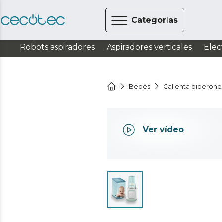
Categorías
Robots aspiradores
Aspiradores verticales
Elec
Bebés
Calienta biberone
Ver vídeo