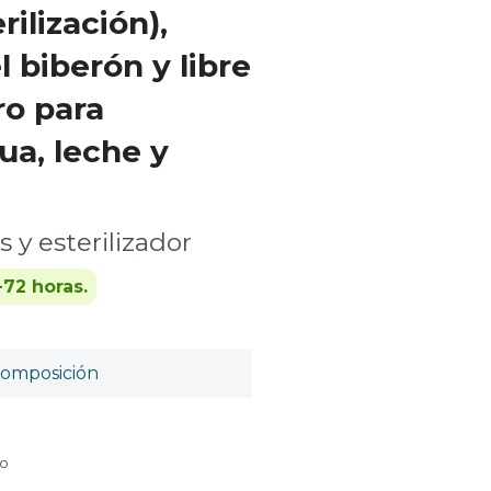
ilización),
el biberón y libre
ro para
a, leche y
 y esterilizador
-72 horas.
omposición
do