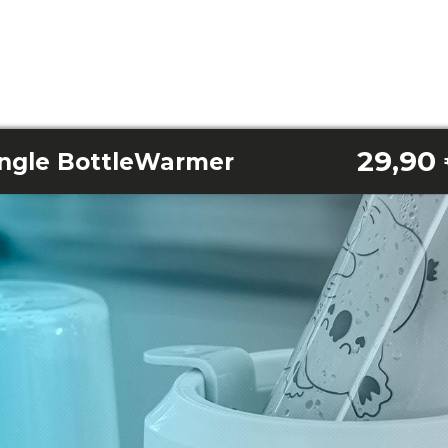
29,90
ngle BottleWarmer