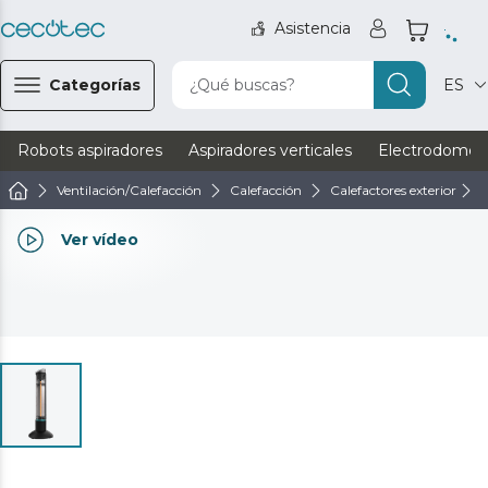
Asistencia
Categorías
¿Qué buscas?
ES
Robots aspiradores
Aspiradores verticales
Electrodomést
Ventilación/Calefacción
Calefacción
Calefactores exterior
Ver vídeo