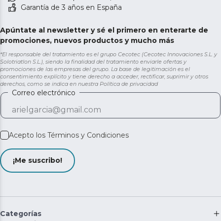
Garantía de 3 años en España
Apúntate al newsletter y sé el primero en enterarte de
promociones, nuevos productos y mucho más
*El responsable del tratamiento es el grupo Cecotec (Cecotec Innovaciones S.L. y
Solotriatlon S.L.), siendo la finalidad del tratamiento enviarle ofertas y
promociones de las empresas del grupo. La base de legitimación es el
consentimiento explícito y tiene derecho a acceder, rectificar, suprimir y otros
derechos, como se indica en nuestra
Política de privacidad
Correo electrónico
Acepto los
Términos y Condiciones
¡Me suscribo!
Categorías